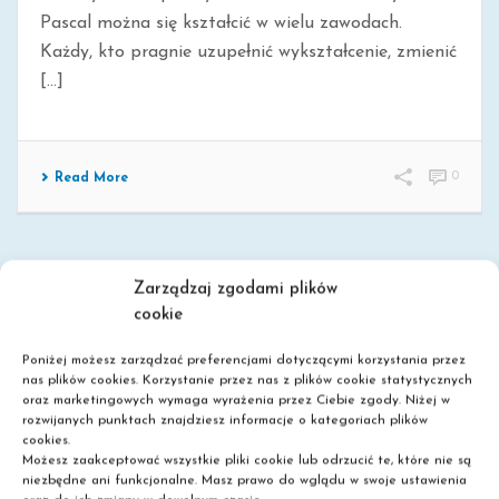
Pascal można się kształcić w wielu zawodach.
Każdy, kto pragnie uzupełnić wykształcenie, zmienić
[...]
0
Read More
Zarządzaj zgodami plików
cookie
Poniżej możesz zarządzać preferencjami dotyczącymi korzystania przez
nas plików cookies. Korzystanie przez nas z plików cookie statystycznych
oraz marketingowych wymaga wyrażenia przez Ciebie zgody. Niżej w
rozwijanych punktach znajdziesz informacje o kategoriach plików
Szkoła policealna
cookies.
Możesz zaakceptować wszystkie pliki cookie lub odrzucić te, które nie są
Liceum dla dorosłych
niezbędne ani funkcjonalne. Masz prawo do wglądu w swoje ustawienia
Nie wymagamy matury!