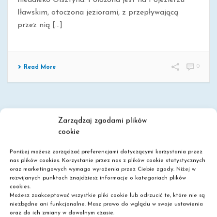
niedaleko Olsztyna. Położona jest na Pojezierzu
Iławskim, otoczona jeziorami, z przepływającą
przez nią [...]
0
Read More
Zarządzaj zgodami plików
cookie
Poniżej możesz zarządzać preferencjami dotyczącymi korzystania przez
nas plików cookies. Korzystanie przez nas z plików cookie statystycznych
oraz marketingowych wymaga wyrażenia przez Ciebie zgody. Niżej w
rozwijanych punktach znajdziesz informacje o kategoriach plików
Szkoła policealna
cookies.
Liceum dla dorosłych
Możesz zaakceptować wszystkie pliki cookie lub odrzucić te, które nie są
Nie wymagamy matury!
niezbędne ani funkcjonalne. Masz prawo do wglądu w swoje ustawienia
oraz do ich zmiany w dowolnym czasie.