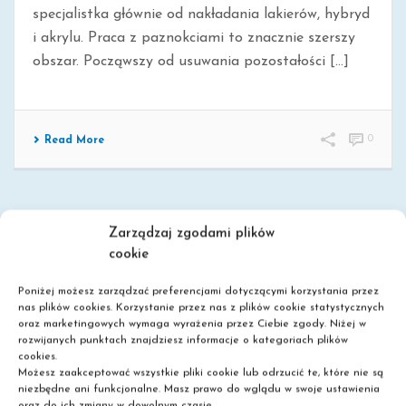
specjalistka głównie od nakładania lakierów, hybryd
i akrylu. Praca z paznokciami to znacznie szerszy
obszar. Począwszy od usuwania pozostałości [...]
0
Read More
Zarządzaj zgodami plików
cookie
Poniżej możesz zarządzać preferencjami dotyczącymi korzystania przez
nas plików cookies. Korzystanie przez nas z plików cookie statystycznych
oraz marketingowych wymaga wyrażenia przez Ciebie zgody. Niżej w
rozwijanych punktach znajdziesz informacje o kategoriach plików
Szkoła policealna
cookies.
Możesz zaakceptować wszystkie pliki cookie lub odrzucić te, które nie są
Liceum dla dorosłych
niezbędne ani funkcjonalne. Masz prawo do wglądu w swoje ustawienia
Nie wymagamy matury!
oraz do ich zmiany w dowolnym czasie.