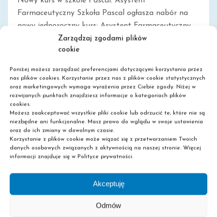
Nowy kurs w szkole Pascal: Asystent
Farmaceutyczny Szkoła Pascal ogłasza nabór na
nowy jednoroczny kurs: Asystent Farmaceutyczny.
Kurs, prowadzony w trybie online, trwa rok i kończy
Zarządzaj zgodami plików
cookie
się [...]
Poniżej możesz zarządzać preferencjami dotyczącymi korzystania przez
nas plików cookies. Korzystanie przez nas z plików cookie statystycznych
oraz marketingowych wymaga wyrażenia przez Ciebie zgody. Niżej w
0
Read More
rozwijanych punktach znajdziesz informacje o kategoriach plików
cookies.
Możesz zaakceptować wszystkie pliki cookie lub odrzucić te, które nie są
niezbędne ani funkcjonalne. Masz prawo do wglądu w swoje ustawienia
oraz do ich zmiany w dowolnym czasie.
Korzystanie z plików cookie może wiązać się z przetwarzaniem Twoich
danych osobowych związanych z aktywnością na naszej stronie. Więcej
informacji znajduje się w Polityce prywatności.
Akceptuję
Odmów
ZALETY KURSÓW KRÓTKICH