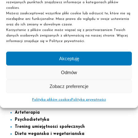
rozwijanych punktach znajdziesz informacje o kategoriach plików
Laminowanie i lifting rzęs
cookies.
Masaż relaksacyjny
Możesz zaakceptować wszystkie pliki cookie lub odrzucić te, które nie są
niezbędne ani funkcjonalne. Masz prawo do wglądu w swoje ustawienia
Masaż bańką chińską
oraz do ich zmiany w dowolnym czasie.
Makijaż dzienny i okazjonalny
Korzystanie z plików cookie może wiązać się z przetwarzaniem Twoich
Masaż Kobido
danych osobowych związanych z aktywnością na naszej stronie. Więcej
informacji znajduje się w Polityce prywatności.
Fakturowanie z elementami obsługi programu
komputerowego (stacjonarne)
Księgowość od podstaw (online)
Akceptuję
Kadry, płace, ZUS (online)
Prowadzenie podatkowej księgi przychodów i
Odmów
rozchodów (online)
Pierwsza pomoc przedmedyczna
Zobacz preferencje
Pierwsza pomoc pediatryczna
Kinesiology taping
Polityka plików cookies
Polityka prywatności
Kurs plastyki sensorycznej
Arteterapia
Psychodietetyka
Trening umiejętności społecznych
Dieta wegańska i wegetariańska