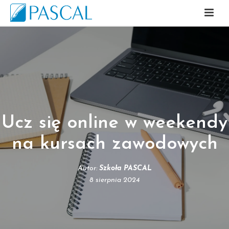
Ucz się online w weekendy
na kursach zawodowych
Autor:
Szkoła PASCAL
8 sierpnia 2024