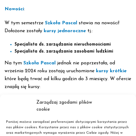
Nowości
:
W tym semestrze
Szkoła Pascal
stawia na nowości!
Dołożone zostały
kursy jednoroczne
tj.:
Specjalista ds. zarządzania nieruchomościami
Specjalista ds. zarządzania zasobami ludzkimi
Na tym
Szkoła Pascal
jednak nie poprzestała, od
września 2024 roku zostają uruchomione
kursy krótkie
które będą trwać od kilku godzin do 3 miesięcy. W ofercie
znajdą się kursy:
Stylizacja i przedłużanie paznokci metodą żelową i
Zarządzaj zgodami plików
akrylową
cookie
Manicure hybrydowy
Zdobienie paznokci
Poniżej możesz zarządzać preferencjami dotyczącymi korzystania przez
nas plików cookies. Korzystanie przez nas z plików cookie statystycznych
Przedłużanie rzęs dla początkujących – 2 metody (1:1;
oraz marketingowych wymaga wyrażenia przez Ciebie zgody. Niżej w
2D)