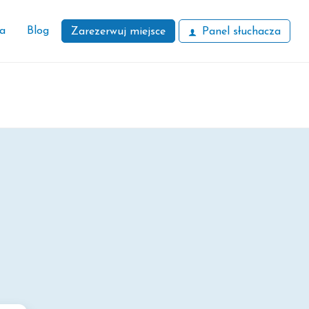
ła
Blog
Zarezerwuj miejsce
Panel słuchacza