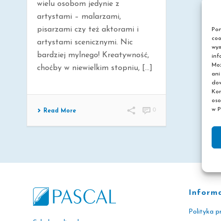
wielu osobom jedynie z
artystami – malarzami,
pisarzami czy też aktorami i
Pon
coo
artystami scenicznymi. Nic
wym
bardziej mylnego! Kreatywność,
inf
Moż
choćby w niewielkim stopniu, [...]
ani
dow
Kor
oso
w P
0
Read More
Inform
Polityka p