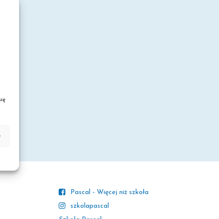
ię
e
Pascal - Więcej niż szkoła
szkolapascal