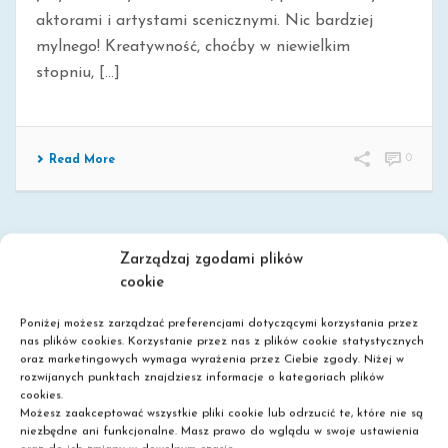
aktorami i artystami scenicznymi. Nic bardziej
mylnego! Kreatywność, choćby w niewielkim
stopniu, [...]
0
Read More
Zarządzaj zgodami plików
cookie
Poniżej możesz zarządzać preferencjami dotyczącymi korzystania przez
nas plików cookies. Korzystanie przez nas z plików cookie statystycznych
oraz marketingowych wymaga wyrażenia przez Ciebie zgody. Niżej w
rozwijanych punktach znajdziesz informacje o kategoriach plików
Szkoła policealna
cookies.
Możesz zaakceptować wszystkie pliki cookie lub odrzucić te, które nie są
Liceum dla dorosłych
niezbędne ani funkcjonalne. Masz prawo do wglądu w swoje ustawienia
Nie wymagamy matury!