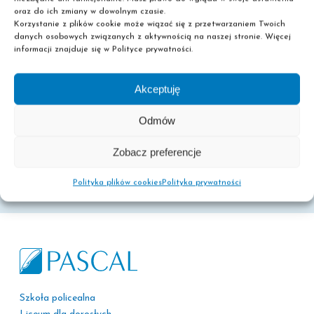
oraz do ich zmiany w dowolnym czasie.
Staraj się nie zabierać pracy do domu i wyznacz
Korzystanie z plików cookie może wiązać się z przetwarzaniem Twoich
wyraźne granice między czasem pracy a czasem
danych osobowych związanych z aktywnością na naszej stronie. Więcej
informacji znajduje się w Polityce prywatności.
wolnym. Unikaj sprawdzania służbowych e-maili po
[...]
Akceptuję
Odmów
0
Read More
Zobacz preferencje
Polityka plików cookies
Polityka prywatności
Szkoła policealna