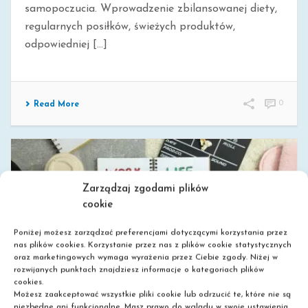
samopoczucia. Wprowadzenie zbilansowanej diety,
regularnych posiłków, świeżych produktów,
odpowiedniej [...]
0
Read More
Zarządzaj zgodami plików
cookie
Poniżej możesz zarządzać preferencjami dotyczącymi korzystania przez
nas plików cookies. Korzystanie przez nas z plików cookie statystycznych
oraz marketingowych wymaga wyrażenia przez Ciebie zgody. Niżej w
JAK DBAĆ O RÓWNOWAGĘ MIĘDZY PRACĄ A
rozwijanych punktach znajdziesz informacje o kategoriach plików
cookies.
ŻYCIEM PRYWATNYM?
Możesz zaakceptować wszystkie pliki cookie lub odrzucić te, które nie są
Ustalanie granic Wyznacz czas pracy i odpoczynku:
niezbędne ani funkcjonalne. Masz prawo do wglądu w swoje ustawienia