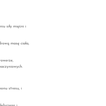
u siły mięśni i
drową masę ciała,
rowerze,
naczyniowych.
onu stresu, i
łębszego i