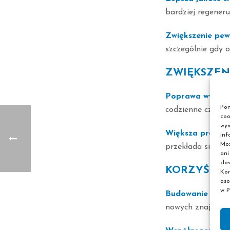
bardziej regeneru
Zwiększenie pewn
szczególnie gdy o
ZWIĘKSZENI
Poprawa wytrzy
Pon
codzienne czynnoś
coo
wym
Większa produk
inf
Moż
przekłada się na 
ani
dow
KORZYŚCI 
Kor
oso
w P
Budowanie relacj
nowych znajomośc