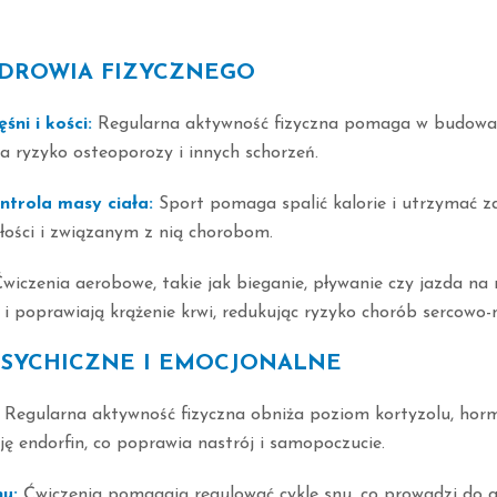
DROWIA FIZYCZNEGO
ni i kości:
Regularna aktywność fizyczna pomaga w budowani
za ryzyko osteoporozy i innych schorzeń.
ntrola masy ciała:
Sport pomaga spalić kalorie i utrzymać z
łości i związanym z nią chorobom.
wiczenia aerobowe, takie jak bieganie, pływanie czy jazda na 
 i poprawiają krążenie krwi, redukując ryzyko chorób sercowo-
PSYCHICZNE I EMOCJONALNE
Regularna aktywność fizyczna obniża poziom kortyzolu, horm
ę endorfin, co poprawia nastrój i samopoczucie.
nu:
Ćwiczenia pomagają regulować cykle snu, co prowadzi do g