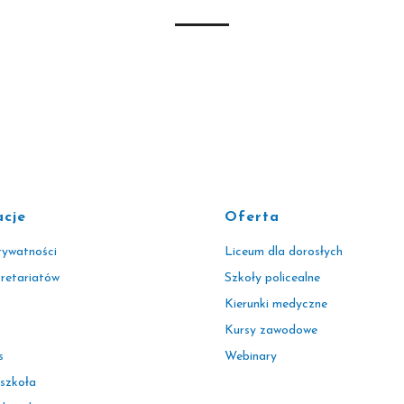
acje
Oferta
rywatności
Liceum dla dorosłych
kretariatów
Szkoły policealne
Kierunki medyczne
Kursy zawodowe
s
Webinary
 szkoła