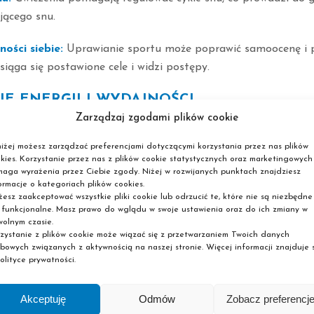
jącego snu.
ości siebie:
Uprawianie sportu może poprawić samoocenę i p
siąga się postawione cele i widzi postępy.
E ENERGII I WYDAJNOŚCI
Zarządzaj zgodami plików cookie
małości:
Regularne ćwiczenia zwiększają wytrzymałość, co spr
iżej możesz zarządzać preferencjami dotyczącymi korzystania przez nas plików
ci stają się łatwiejsze do wykonania.
kies. Korzystanie przez nas z plików cookie statystycznych oraz marketingowych
aga wyrażenia przez Ciebie zgody. Niżej w rozwijanych punktach znajdziesz
tywność:
Aktywność fizyczna poprawia koncentrację i zdolnoś
ormacje o kategoriach plików cookies.
esz zaakceptować wszystkie pliki cookie lub odrzucić te, które nie są niezbędne
lepszą wydajność w pracy i w nauce.
 funkcjonalne. Masz prawo do wglądu w swoje ustawienia oraz do ich zmiany w
olnym czasie.
SPOŁECZNE
zystanie z plików cookie może wiązać się z przetwarzaniem Twoich danych
bowych związanych z aktywnością na naszej stronie. Więcej informacji znajduje s
olityce prywatności.
i:
Sporty zespołowe i grupowe aktywności fizyczne sprzyjają
i i budowaniu więzi społecznych.
Akceptuję
Odmów
Zobacz preferencj