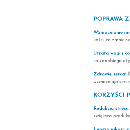
POPRAWA Z
Wzmacnianie mięś
kości, co zmniejs
Utrata wagi i ko
co zapobiega oty
Zdrowie serca:
Ć
wzmacniają serce
KORZYŚCI 
Redukcja stresu:
zwiększa produkcj
Lepsza jakość s