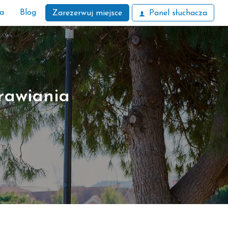
ła
Blog
Zarezerwuj miejsce
Panel słuchacza
rawiania