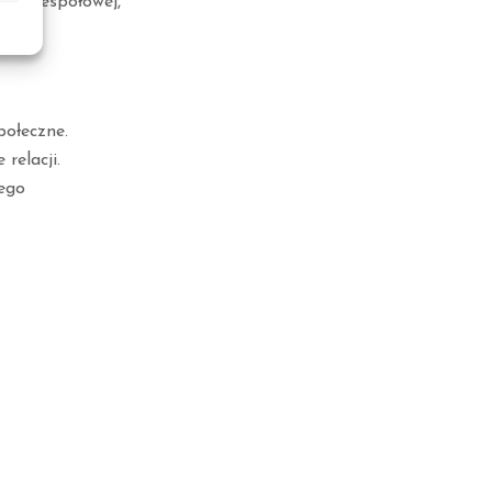
acy zespołowej,
połeczne.
relacji.
zego