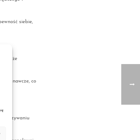
ewność siebie,
awia, że
ci poznawcze, co
ię
 nawiązywaniu
e