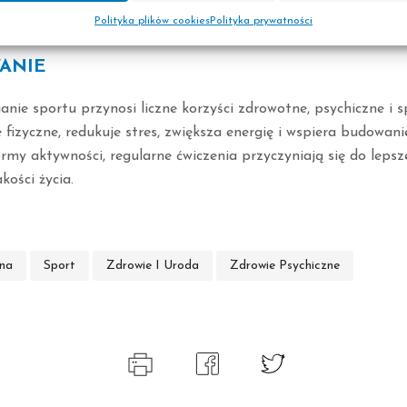
iejętności społeczne:
Udział w sportach zespołowych uczy pr
Polityka plików cookies
Polityka prywatności
wiązywania konfliktów.
ANIE
nie sportu przynosi liczne korzyści zdrowotne, psychiczne i s
fizyczne, redukuje stres, zwiększa energię i wspiera budowanie 
rmy aktywności, regularne ćwiczenia przyczyniają się do leps
kości życia.
zna
Sport
Zdrowie I Uroda
Zdrowie Psychiczne