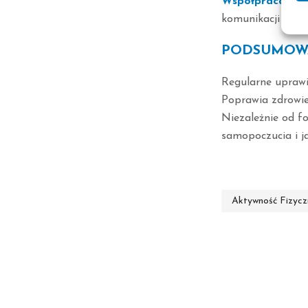
Współpraca i um
komunikacji i roz
PODSUMOW
Regularne uprawia
Poprawia zdrowie 
Niezależnie od fo
samopoczucia i ja
Aktywność Fizyc