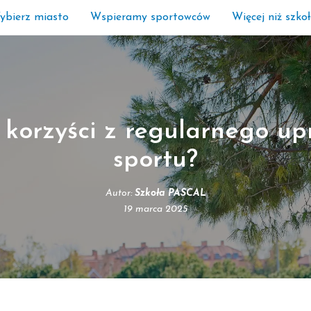
ybierz miasto
Wspieramy sportowców
Więcej niż szko
ą korzyści z regularnego up
sportu?
Autor:
Szkoła PASCAL
19 marca 2025