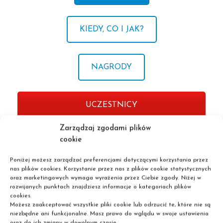
KIEDY, CO I JAK?
NAGRODY
UCZESTNICY
Zarządzaj zgodami plików
cookie
Poniżej możesz zarządzać preferencjami dotyczącymi korzystania przez
nas plików cookies. Korzystanie przez nas z plików cookie statystycznych
oraz marketingowych wymaga wyrażenia przez Ciebie zgody. Niżej w
rozwijanych punktach znajdziesz informacje o kategoriach plików
Szkoła policealna
cookies.
Możesz zaakceptować wszystkie pliki cookie lub odrzucić te, które nie są
Liceum dla dorosłych
niezbędne ani funkcjonalne. Masz prawo do wglądu w swoje ustawienia
Nie wymagamy matury!
oraz do ich zmiany w dowolnym czasie.