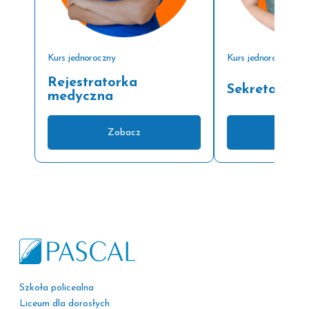
Kurs jednoroczny
Kurs jednoroczny
Rejestratorka
Sekretarka 
medyczna
Zobacz
Zoba
Szkoła policealna
Liceum dla dorosłych