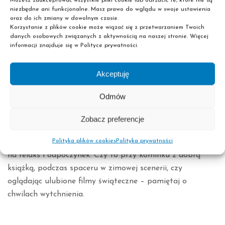
Możesz zaakceptować wszystkie pliki cookie lub odrzucić te, które nie są
kolejne lata.
niezbędne ani funkcjonalne. Masz prawo do wglądu w swoje ustawienia
oraz do ich zmiany w dowolnym czasie.
DOBROCZYNNOŚĆ
Korzystanie z plików cookie może wiązać się z przetwarzaniem Twoich
danych osobowych związanych z aktywnością na naszej stronie. Więcej
Święta to również czas dzielenia się z innymi. Pomyśl o
informacji znajduje się w Polityce prywatności.
tych, którzy mogą potrzebować wsparcia – czy to
poprzez darowizny, wolontariat, czy drobne gesty
Akceptuję
dobroci. Dzielenie się radością świąt z innymi przynosi
Odmów
wiele satysfakcji i wzbogaca nasze doświadczenia.
Zobacz preferencje
CZAS NA RELAKS
Polityka plików cookies
Polityka prywatności
Święta mogą być intensywne, dlatego warto znaleźć czas
na relaks i odpoczynek. Czy to przy kominku z dobrą
książką, podczas spaceru w zimowej scenerii, czy
oglądając ulubione filmy świąteczne – pamiętaj o
chwilach wytchnienia.