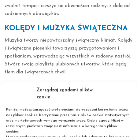
zwolnić tempo i cieszyć się obecnością rodziny, z dala od
codziennych obowiązków.
KOLĘDY I MUZYKA ŚWIĄTECZNA
Muzyka tworzy niepowtarzalny świąteczny klimat. Kolędy
i świąteczne piosenki towarzyszą przygotowaniom i
spotkaniom, wprowadzając wszystkich w radosny nastrój.
Stwórz swoją playlistę ulubionych utworów, które będą
tłem dla świątecznych chwil.
ŚWIĄTECZNE TRADYCJE
Zarządzaj zgodami plików
cookie
Kultywowanie świątecznych tradycji, takich jak wspólne
ubieranie choinki, pieczenie ciasteczek czy śpiewanie
Poniżej możesz zarządzać preferencjami dotyczącymi korzystania przez
kolęd, daje poczucie ciągłości i wspólnoty. To doskonały
nas plików cookies. Korzystanie przez nas z plików cookie statystycznych
oraz marketingowych wymaga wyrażenia przez Ciebie zgody. Niżej w
czas na przypomnienie sobie dawnych zwyczajów oraz
rozwijanych punktach znajdziesz informacje o kategoriach plików
wprowadzenie nowych, które będą kontynuowane przez
cookies.