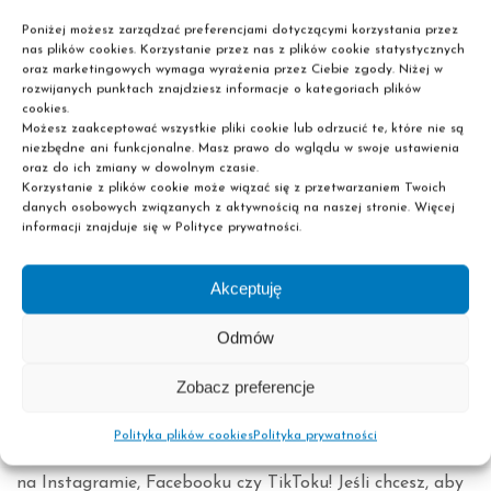
swoje wideo!
Poniżej możesz zarządzać preferencjami dotyczącymi korzystania przez
nas plików cookies. Korzystanie przez nas z plików cookie statystycznych
JAKIE TO MA ZNACZENIE?
oraz marketingowych wymaga wyrażenia przez Ciebie zgody. Niżej w
rozwijanych punktach znajdziesz informacje o kategoriach plików
To, co tu robisz, ma naprawdę ogromne znaczenie! Ten
cookies.
Możesz zaakceptować wszystkie pliki cookie lub odrzucić te, które nie są
konkurs to nie tylko zabawa, ale także świetna okazja, by
niezbędne ani funkcjonalne. Masz prawo do wglądu w swoje ustawienia
podzielić się swoimi przemyśleniami na temat edukacji i
oraz do ich zmiany w dowolnym czasie.
kariery zawodowej. Pascal, organizator konkursu, stawia
Korzystanie z plików cookie może wiązać się z przetwarzaniem Twoich
danych osobowych związanych z aktywnością na naszej stronie. Więcej
na rozwój, a Ty możesz być częścią tej zmiany – nie tylko
informacji znajduje się w Polityce prywatności.
promując siebie, ale także pomagając innym zobaczyć,
jakie umiejętności mogą okazać się kluczowe w dorosłym
Akceptuję
życiu.
Odmów
JAK SIĘ ZAANGAŻOWAĆ?
Zobacz preferencje
Pomóż rozkręcić konkurs! Wiesz, jak to działa – im więcej
osób o tym usłyszy, tym większa szansa na wygraną.
Polityka plików cookies
Polityka prywatności
Udostępniaj filmik, zapraszaj znajomych, wrzucaj posty
na Instagramie, Facebooku czy TikToku! Jeśli chcesz, aby