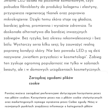
Światło LED działa na poziomie komórkowym, czyli
pobudza fibroblasty do produkcji kolagenu i elastyny,
przyspiesza regenerację tkanek oraz poprawia
mikrokrążenie. Dzięki temu skóra staje się gładsza,
bardziej jędrna, promienna i wyraźnie zdrowsza. To
doskonała alternatywa dla bardziej inwazyjnych
zabiegów. Bez ryzyka, bez okresu rekonwalescencji i bez
bólu. Wystarczy seria kilku sesji, by zauważyć realną
poprawę kondycji skóry. Nie bez powodu LED-y są dziś
nazywane „światłem przyszłości w kosmetologii”. Zabieg
ten zyskuje ogromną popularność nie tylko w salonach
beauty, ale i w domowych urządzeniach kosmetycznych.
Zarządzaj zgodami plików
HOLISTYCZNE PODEJŚCIE
cookie
DO URODY, PIĘKNO JAKO
Poniżej możesz zarządzać preferencjami dotyczącymi korzystania przez
nas plików cookies. Korzystanie przez nas z plików cookie statystycznych
TROSKA O SIEBIE
oraz marketingowych wymaga wyrażenia przez Ciebie zgody. Niżej w
rozwijanych punktach znajdziesz informacje o kategoriach plików