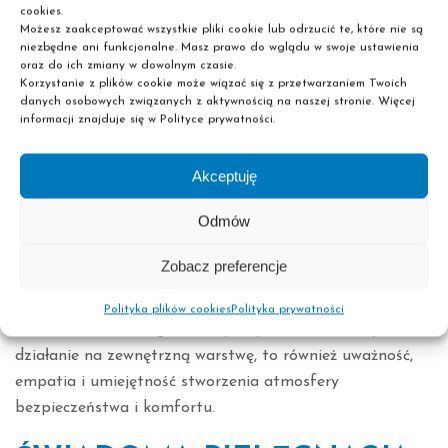
cookies.
Dziś zabiegi kosmetyczne to nie tylko kwestia wyglądu,
Możesz zaakceptować wszystkie pliki cookie lub odrzucić te, które nie są
ale także emocji, zdrowia i wewnętrznej harmonii. W
niezbędne ani funkcjonalne. Masz prawo do wglądu w swoje ustawienia
oraz do ich zmiany w dowolnym czasie.
świecie pełnym bodźców, stresu i ciągłego pośpiechu,
Korzystanie z plików cookie może wiązać się z przetwarzaniem Twoich
coraz więcej kobiet, ale również mężczyzn, traktuje wizytę
danych osobowych związanych z aktywnością na naszej stronie. Więcej
informacji znajduje się w Polityce prywatności.
w salonie kosmetycznym jak świadomy rytuał dbania o
siebie. To nie tylko poprawa kondycji skóry, ale też chwila
oddechu, wyciszenia i odzyskania równowagi. Współcześni
Akceptuję
klienci nie szukają już wyłącznie „efektu wow”. Pragną
Odmów
czuć się dobrze w swojej skórze. Z tego powodu ogromną
popularnością cieszą się zabiegi relaksacyjne, masaże
Zobacz preferencje
twarzy, aromaterapia czy rytuały spa, które wspierają
zarówno wygląd, jak i samopoczucie.
Polityka plików cookies
Polityka prywatności
Praca technika usług kosmetycznych to dziś nie tylko
działanie na zewnętrzną warstwę, to również uważność,
empatia i umiejętność stworzenia atmosfery
bezpieczeństwa i komfortu.