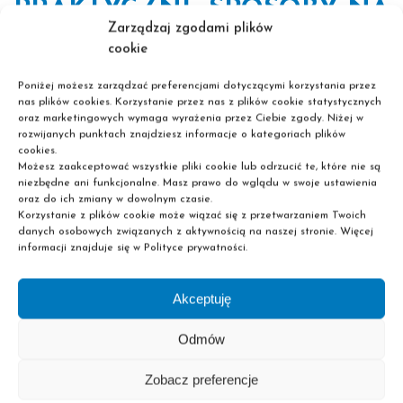
PRAKTYCZNE SPOSOBY NA
Zarządzaj zgodami plików
WYKORZYSTANIE
cookie
WOLNEGO CZASU
Poniżej możesz zarządzać preferencjami dotyczącymi korzystania przez
nas plików cookies. Korzystanie przez nas z plików cookie statystycznych
oraz marketingowych wymaga wyrażenia przez Ciebie zgody. Niżej w
Oto kilka prostych sposobów, które możesz wdrożyć już
rozwijanych punktach znajdziesz informacje o kategoriach plików
teraz:
cookies.
Możesz zaakceptować wszystkie pliki cookie lub odrzucić te, które nie są
niezbędne ani funkcjonalne. Masz prawo do wglądu w swoje ustawienia
Codziennie poświęć 30 minut na naukę nowej umiejętności.
oraz do ich zmiany w dowolnym czasie.
Zaplanuj cele i priorytety na kolejny rok.
Korzystanie z plików cookie może wiązać się z przetwarzaniem Twoich
Rozwijaj hobby, które może stać się pasją zawodową.
danych osobowych związanych z aktywnością na naszej stronie. Więcej
Nawiązuj kontakty online i offline – networking to klucz do
informacji znajduje się w Polityce prywatności.
rozwoju.
Akceptuję
Takie działania spowodują, że początek roku może stać
się prawdziwym katalizatorem zmian i początkiem
Odmów
świadomego inwestowania w siebie.
Zobacz preferencje