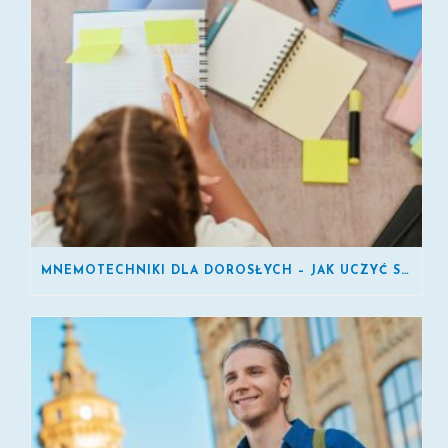
MNEMOTECHNIKI DLA DOROSŁYCH – JAK UCZYĆ SIĘ SZYBCIEJ?