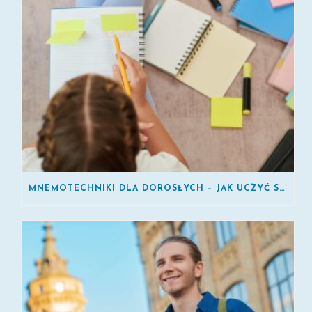
MNEMOTECHNIKI DLA DOROSŁYCH – JAK UCZYĆ SIĘ SZYBCIEJ?