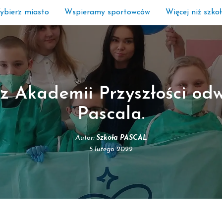
ybierz miasto
Wspieramy sportowców
Więcej niż szko
 z Akademii Przyszłości odw
Pascala.
Autor:
Szkoła PASCAL
5 lutego 2022