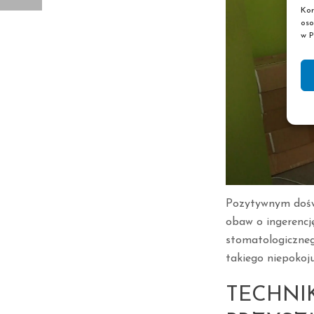
Kor
oso
w P
Pozytywnym doświ
obaw o ingerencj
stomatologiczneg
takiego niepokoju
TECHNI