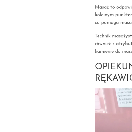
Masaż to odpowie
kolejnym punktem
co pomaga masaż,
Technik masażyst
również z atrybu
kamienie do masa
OPIEKU
RĘKAWI