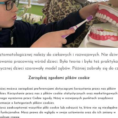
 stomatologicznej należy do ciekawych i rozwojowych. Nie dziw
wania pracownią wśród dzieci. Była teoria i była też praktyka
rycznej dzieci szorowały model zębów. Później zabrały się do c
zyzębowych za pomocą irygatora.
Zarządzaj zgodami plików cookie
iżej możesz zarządzać preferencjami dotyczącymi korzystania przez nas plików
kies. Korzystanie przez nas z plików cookie statystycznych oraz marketingowych
aga wyrażenia przez Ciebie zgody. Niżej w rozwijanych punktach znajdziesz
ormacje o kategoriach plików cookies.
esz zaakceptować wszystkie pliki cookie lub odrzucić te, które nie są niezbędne
 funkcjonalne. Masz prawo do wglądu w swoje ustawienia oraz do ich zmiany w
olnym czasie.