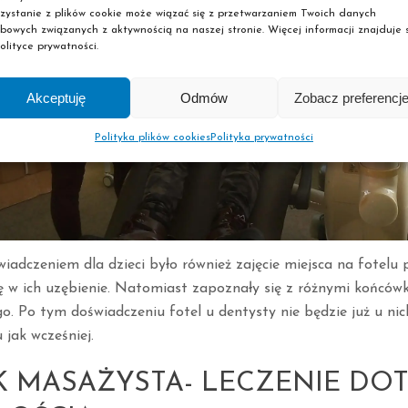
zystanie z plików cookie może wiązać się z przetwarzaniem Twoich danych
bowych związanych z aktywnością na naszej stronie. Więcej informacji znajduje s
olityce prywatności.
Akceptuję
Odmów
Zobacz preferencj
Polityka plików cookies
Polityka prywatności
adczeniem dla dzieci było również zajęcie miejsca na fotelu 
ę w ich uzębienie. Natomiast zapoznały się z różnymi końców
o. Po tym doświadczeniu fotel u dentysty nie będzie już u ni
 jak wcześniej.
K MASAŻYSTA- LECZENIE DO