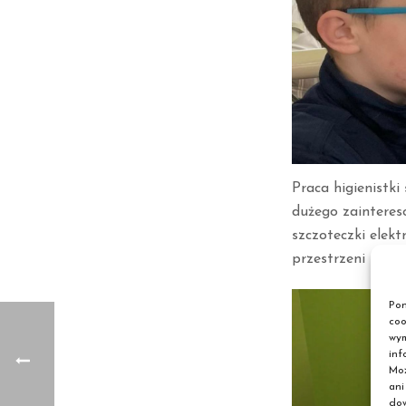
Praca higienistki
dużego zaintereso
szczoteczki elekt
przestrzeni międ
Pon
coo
wym
inf
Moż
ani
dow