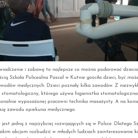
iadczenie i zabawę to najlepsze co można podarować dzieci
cią Szkoła Policealna Pascal w Kutnie gościła dzieci, być moż
zawodów medycznych. Dzieci poznały kilka zawodów. Z niezwykł
 stomatologiczny, którego używa higienistka stomatologiczna. 
onalnie wyposażonej pracowni technika masażysty. A na konie
y się zawodu opiekuna medycznego.
est jedną z najszybciej rozwijających się w Polsce. Dlatego S
 takim akcjom rozbudzić w młodych ludziach zainteresowanie k