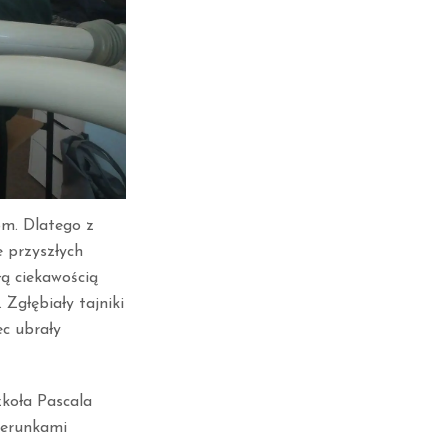
om. Dlatego z
e przyszłych
ą ciekawością
Zgłębiały tajniki
c ubrały
zkoła Pascala
ierunkami