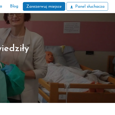
ła
Blog
Zarezerwuj miejsce
Panel słuchacza
iedziły