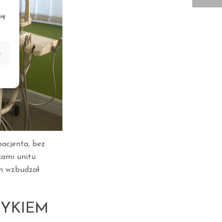
ię
e
pacjenta, bez
kami unitu
ch wzbudzał
TYKIEM