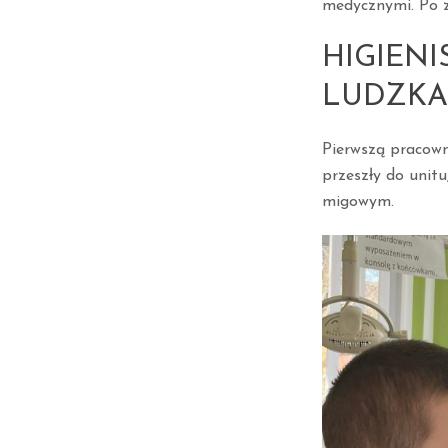
medycznymi. Po z
HIGIEN
LUDZKA 
Pierwszą pracowni
przeszły do unit
migowym.