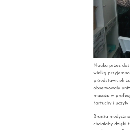
Nauka przez dośw
wielką przyjemnoś
przedstawicieli 
obserwowały unit
masażu w profesj
fartuchy i uczył
Branża medyczna j
chciałaby dzięki