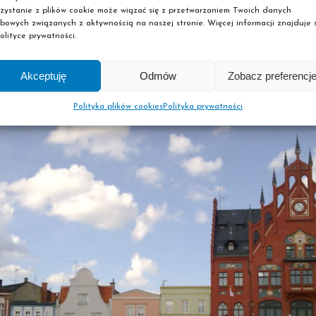
rynku, i samego miasta, jest okazały neogotycki ratusz. Ma
zystanie z plików cookie może wiązać się z przetwarzaniem Twoich danych
taczającymi rynek kamienicami. Odróżnia się również kolorysty
bowych związanych z aktywnością na naszej stronie. Więcej informacji znajduje s
olityce prywatności.
I modernistycznymi zdobieniami, które sprawiają, że wygląda n
 użytku na początku XX wieku. Rynek jest kolorowy, dzięki k
Akceptuję
Odmów
Zobacz preferencj
ych barwach. A dopełnieniem jest fontanna, która robi wrażeni
Polityka plików cookies
Polityka prywatności