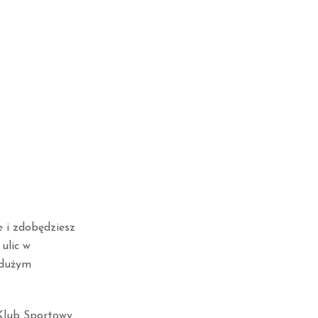
e i zdobędziesz
ulic w
ę dużym
 Klub Sportowy