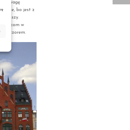
 przewagę
cznie, bo jest z
ię
a wyższy.
amienicom w
e
e wieczorem.