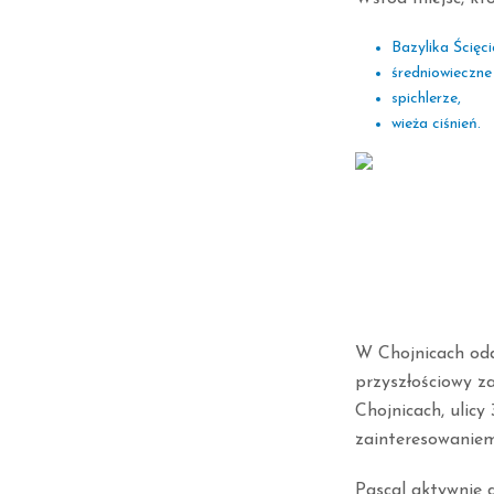
Bazylika Ścięci
średniowieczne
spichlerze,
wieża ciśnień.
W Chojnicach oddz
przyszłościowy za
Chojnicach, ulicy
zainteresowaniem
Pascal aktywnie d