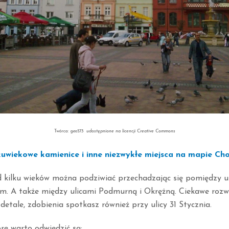
Twórca: geo573
udostępnione na licencji Creative Commons
kuwiekowe kamienice i inne niezwykłe miejsca na mapie Cho
kilku wieków można podziwiać przechadzając się pomiędzy ul
. A także między ulicami Podmurną i Okrężną. Ciekawe rozw
 detale, zdobienia spotkasz również przy ulicy 31 Stycznia.
re warto odwiedzić są: