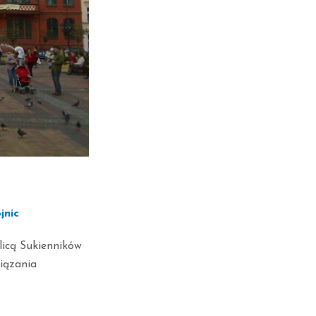
jnic
icą Sukienników
iązania