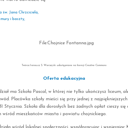
a św. Jana Chrzciciela,
 mury i baszty,
Twórca:Ireneusz S. Wierzejski
udostępnione na licencji Creative Commons
Oferta edukacyjna
iał ma Szkoła Pascal, w której nie tylko ukończysz liceum, al
wód. Placówka szkoły mieści się przy jednej z najpiękniejszych 
 31 Stycznia. Szkoła dla dorosłych bez żadnych opłat cieszy si
 wśród mieszkańców miasta i powiatu chojnickiego.
ziała wśród lokalnej społeczności, współpracując i wspierając