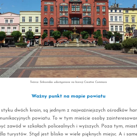
Twórca: Sirleonidas udostępnione na licencji Creative Commons
Ważny punkt na mapie powiatu
a styku dwóch krain, są jednym z najważniejszych ośrodków ha
munikacyjnych powiatu. To w tym mieście osoby zainteresowa
yć zawód w szkołach policealnych i wyższych. Poza tym, miast
 turystów. Stąd jest blisko w wiele pięknych miejsc. A i sam