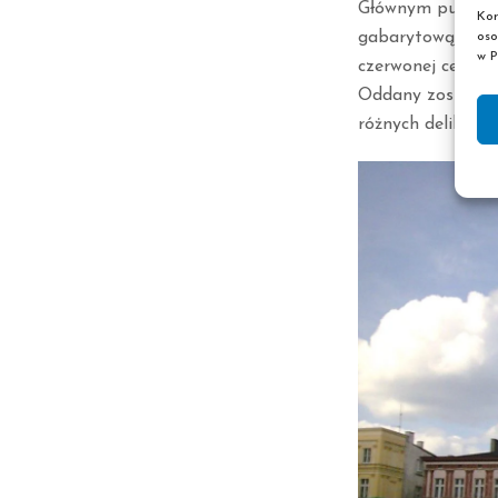
Głównym punktem 
Kor
gabarytową nad o
oso
w P
czerwonej cegły. 
Oddany został do
różnych delikatn