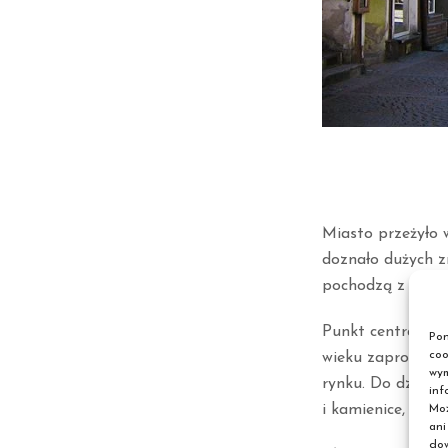
Miasto przeżyło 
doznało dużych z
pochodzą z XIII w
Punkt centralny 
Pon
coo
wieku zaprojekto
wym
rynku. Do dziś mo
inf
i kamienice, które
Moż
ani
dow