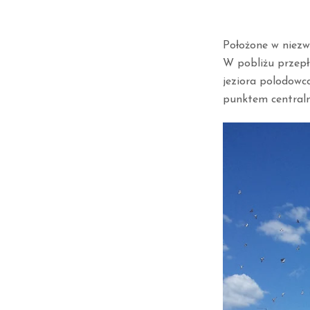
Położone w niezw
W pobliżu przepły
jeziora polodowco
punktem centraln