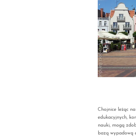
Chojnice leżąc n
edukacyjnych, ko
nauki, mogą zdob
bazą wypadową dla