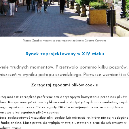
Twórca: Zenobia Miszewska
udostępnione na licencji Creative Commons
Rynek zaprojektowany w XIV wieku
wiele trudnych momentów. Przetrwało pomimo kilku pożarów,
niszczeń w wyniku potopu szwedzkiego. Pierwsze wzmianki o 
ieku.
Zarządzaj zgodami plików cookie
miasta to rynek, bardzo urokliwe miejsce o niezwykłym charak
iżej możesz zarządzać preferencjami dotyczącymi korzystania przez nas plików
kies. Korzystanie przez nas z plików cookie statystycznych oraz marketingowych
wano układ miasta, wzniesiono mury i wyznaczono ulice, które
aga wyrażenia przez Ciebie zgody. Niżej w rozwijanych punktach znajdziesz
żna przejść się wąskimi uliczkami, zatapiając w przeszłość, p
ormacje o kategoriach plików cookies.
 wiele widziały.
esz zaakceptować wszystkie pliki cookie lub odrzucić te, które nie są niezbędne
 funkcjonalne. Masz prawo do wglądu w swoje ustawienia oraz do ich zmiany w
olnym czasie.