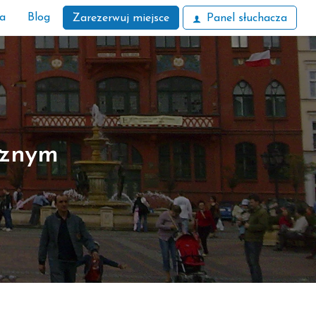
ła
Blog
Zarezerwuj miejsce
Panel słuchacza
cznym