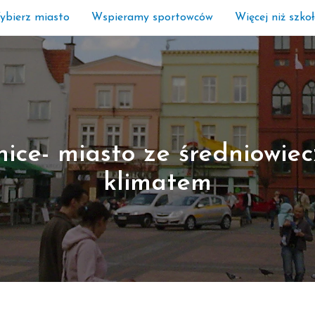
ybierz miasto
Wspieramy sportowców
Więcej niż szko
nice- miasto ze średniowie
klimatem