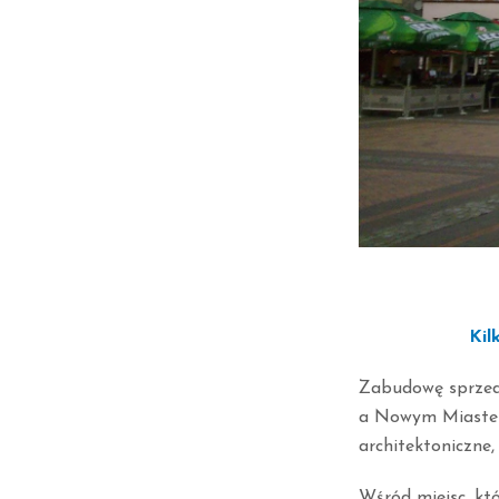
Kil
Zabudowę sprzed 
a Nowym Miastem
architektoniczne,
Wśród miejsc, któ