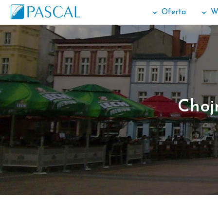
Oferta
W
Choj