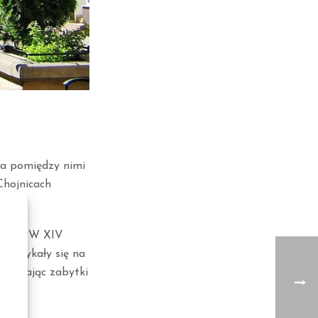
 a pomiędzy nimi
Chojnicach
terze. W XIV
 spotykały się na
odziwiając zabytki