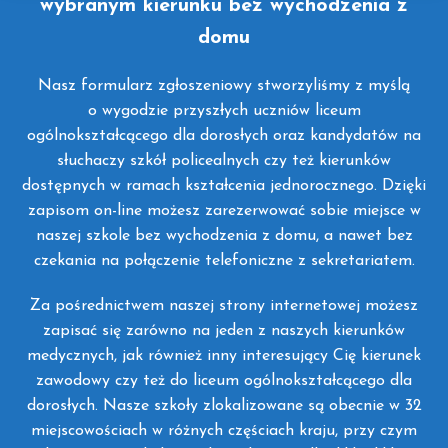
wybranym kierunku bez wychodzenia z
domu
Nasz formularz zgłoszeniowy stworzyliśmy z myślą
o wygodzie przyszłych uczniów liceum
ogólnokształcącego dla dorosłych oraz kandydatów na
słuchaczy szkół policealnych czy też kierunków
dostępnych w ramach kształcenia jednorocznego. Dzięki
zapisom on-line możesz zarezerwować sobie miejsce w
naszej szkole bez wychodzenia z domu, a nawet bez
czekania na połączenie telefoniczne z sekretariatem.
Za pośrednictwem naszej strony internetowej możesz
zapisać się zarówno na jeden z naszych kierunków
medycznych, jak również inny interesujący Cię kierunek
zawodowy czy też do liceum ogólnokształcącego dla
dorosłych. Nasze szkoły zlokalizowane są obecnie w 32
miejscowościach w różnych częściach kraju, przy czym