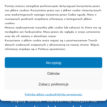
Poniżej możesz zarządzać preferencjami dotyczącymi korzystania przez
nas plików cookies. Korzystanie przez nas z plików cookie statystycznych
oraz marketingowych wymaga wyrażenia przez Ciebie zgody. Niżej w
Chcesz kontynuować swoją edukację na jednym z
rozwijanych punktach znajdziesz informacje o kategoriach plików
naszych kierunków? Nie zwlekaj i już teraz zarezerwuj
cookies.
Możesz zaakceptować wszystkie pliki cookie lub odrzucić te, które nie są
sobie miejsce w pobliskiej placówce dokonując zapisu
niezbędne ani funkcjonalne. Masz prawo do wglądu w swoje ustawienia
on-line! Liczba miejsc jest ograniczona, dlatego im
oraz do ich zmiany w dowolnym czasie.
Korzystanie z plików cookie może wiązać się z przetwarzaniem Twoich
szybciej wypełnisz formularz, tym większa szansa, że już
danych osobowych związanych z aktywnością na naszej stronie. Więcej
wkrótce staniesz się słuchaczem jednej z naszych szkół
informacji znajduje się w Polityce prywatności.
policealnych lub liceów ogólnokształcących dla
dorosłych. Wystarczy więc, że wybierzesz interesujący
Akceptuję
Cię kierunek oraz pożądane miasto i podasz nam swoje
dane kontaktowe. Później to my skontaktujemy się z
Odmów
Tobą, żeby dopełnić reszty formalności. Pamiętaj też, że
aby podjąć naukę w jednej ze szkół policealnych Pascal
Zobacz preferencje
nie musisz mieć matury!
Polityka plików cookies
Polityka prywatności
Zapisy on-line - zarezerwuj miejsce na