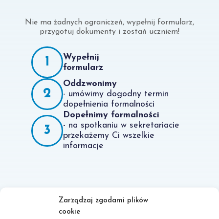
Nie ma żadnych ograniczeń, wypełnij formularz,
przygotuj dokumenty i zostań uczniem!
Wypełnij
1
formularz
Oddzwonimy
2
- umówimy dogodny termin
dopełnienia formalności
Dopełnimy formalności
- na spotkaniu w sekretariacie
3
przekażemy Ci wszelkie
informacje
Zarządzaj zgodami plików
cookie