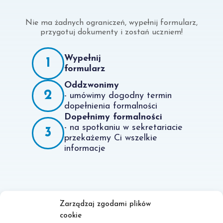
Nie ma żadnych ograniczeń, wypełnij formularz,
przygotuj dokumenty i zostań uczniem!
Wypełnij
1
formularz
Oddzwonimy
2
- umówimy dogodny termin
dopełnienia formalności
Dopełnimy formalności
- na spotkaniu w sekretariacie
3
przekażemy Ci wszelkie
informacje
Zarządzaj zgodami plików
cookie