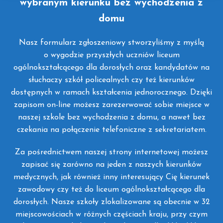
wybranym kierunku bez wychodzenia z
domu
Nasz formularz zgłoszeniowy stworzyliśmy z myślą
o wygodzie przyszłych uczniów liceum
ogólnokształcącego dla dorosłych oraz kandydatów na
słuchaczy szkół policealnych czy też kierunków
dostępnych w ramach kształcenia jednorocznego. Dzięki
zapisom on-line możesz zarezerwować sobie miejsce w
naszej szkole bez wychodzenia z domu, a nawet bez
czekania na połączenie telefoniczne z sekretariatem.
Za pośrednictwem naszej strony internetowej możesz
zapisać się zarówno na jeden z naszych kierunków
medycznych, jak również inny interesujący Cię kierunek
zawodowy czy też do liceum ogólnokształcącego dla
dorosłych. Nasze szkoły zlokalizowane są obecnie w 32
miejscowościach w różnych częściach kraju, przy czym