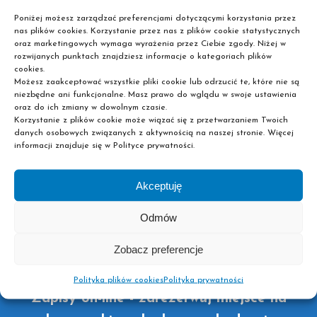
Poniżej możesz zarządzać preferencjami dotyczącymi korzystania przez
nas plików cookies. Korzystanie przez nas z plików cookie statystycznych
oraz marketingowych wymaga wyrażenia przez Ciebie zgody. Niżej w
Chcesz kontynuować swoją edukację na jednym z
rozwijanych punktach znajdziesz informacje o kategoriach plików
naszych kierunków? Nie zwlekaj i już teraz zarezerwuj
cookies.
Możesz zaakceptować wszystkie pliki cookie lub odrzucić te, które nie są
sobie miejsce w pobliskiej placówce dokonując zapisu
niezbędne ani funkcjonalne. Masz prawo do wglądu w swoje ustawienia
on-line! Liczba miejsc jest ograniczona, dlatego im
oraz do ich zmiany w dowolnym czasie.
Korzystanie z plików cookie może wiązać się z przetwarzaniem Twoich
szybciej wypełnisz formularz, tym większa szansa, że już
danych osobowych związanych z aktywnością na naszej stronie. Więcej
wkrótce staniesz się słuchaczem jednej z naszych szkół
informacji znajduje się w Polityce prywatności.
policealnych lub liceów ogólnokształcących dla
dorosłych. Wystarczy więc, że wybierzesz interesujący
Akceptuję
Cię kierunek oraz pożądane miasto i podasz nam swoje
dane kontaktowe. Później to my skontaktujemy się z
Odmów
Tobą, żeby dopełnić reszty formalności. Pamiętaj też, że
aby podjąć naukę w jednej ze szkół policealnych Pascal
Zobacz preferencje
nie musisz mieć matury!
Polityka plików cookies
Polityka prywatności
Zapisy on-line - zarezerwuj miejsce na