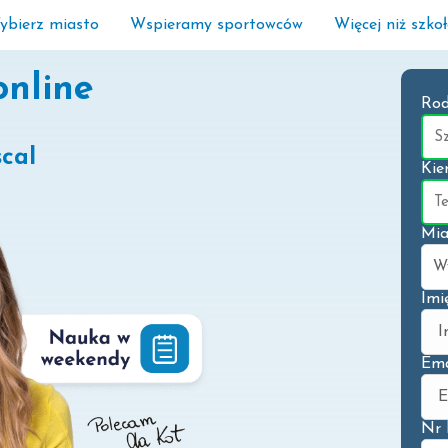
ybierz miasto
Wspieramy sportowców
Więcej niż szko
online
Rod
cal
Kie
Mia
Imi
Ema
Nr 