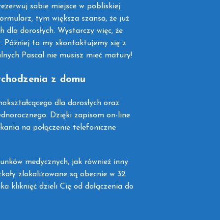
zerwuj sobie miejsce w pobliskiej
formularz, tym większa szansa, że już
h dla dorosłych. Wystarczy więc, że
 Później to my skontaktujemy się z
alnych Pascal nie musisz mieć matury!
wychodzenia z domu
okształcącego dla dorosłych oraz
ednorocznego. Dzięki zapisom on-line
kania na połączenie telefoniczne
runków medycznych, jak również inny
zkoły zlokalizowane są obecnie w 32
ka kliknięć dzieli Cię od dołączenia do