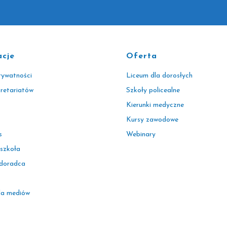
acje
Oferta
rywatności
Liceum dla dorosłych
kretariatów
Szkoły policealne
Kierunki medyczne
Kursy zawodowe
s
Webinary
 szkoła
 doradca
la mediów