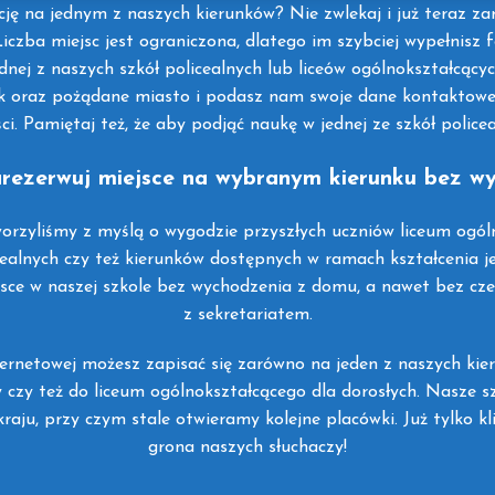
ę na jednym z naszych kierunków? Nie zwlekaj i już teraz zare
iczba miejsc jest ograniczona, dlatego im szybciej wypełnisz 
dnej z naszych szkół policealnych lub liceów ogólnokształcącyc
nek oraz pożądane miasto i podasz nam swoje dane kontaktowe.
ci. Pamiętaj też, że aby podjąć naukę w jednej ze szkół police
zarezerwuj miejsce na wybranym kierunku bez 
orzyliśmy z myślą o wygodzie przyszłych uczniów liceum ogóln
ealnych czy też kierunków dostępnych w ramach kształcenia j
ce w naszej szkole bez wychodzenia z domu, a nawet bez cze
z sekretariatem.
ernetowej możesz zapisać się zarówno na jeden z naszych kie
 czy też do liceum ogólnokształcącego dla dorosłych. Nasze s
aju, przy czym stale otwieramy kolejne placówki. Już tylko kli
grona naszych słuchaczy!