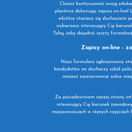
Chcesz kontynuować swoją edukacj
placówce dokonując zapisu on-line! L
wkrótce staniesz się słuchaczem je
wybierzesz interesujący Cię kieru
Tobą, żeby dopełnić reszty formalnoś
Zapisy on-line - 
Nasz formularz zgłoszeniowy stw
kandydatów na słuchaczy szkół polic
możesz zarezerwować sobie miejs
Za pośrednictwem naszej strony int
interesujący Cię kierunek zawodowy
miejscowościach w różnych częściach kr