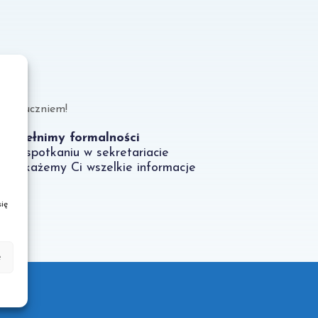
stań uczniem!
Dopełnimy formalności
- na spotkaniu w sekretariacie
przekażemy Ci wszelkie informacje
ię
e