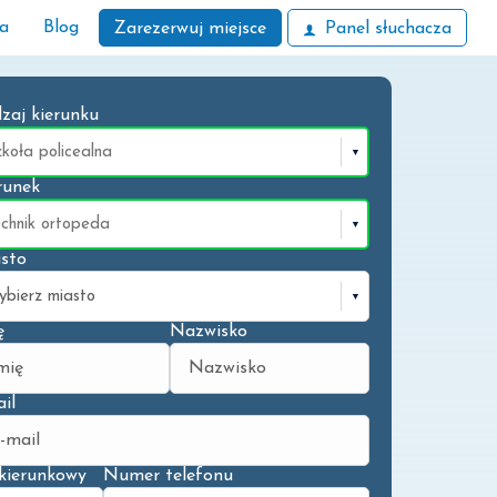
ła
Blog
Zarezerwuj miejsce
Panel słuchacza
zaj kierunku
runek
sto
ę
Nazwisko
il
kierunkowy
Numer telefonu