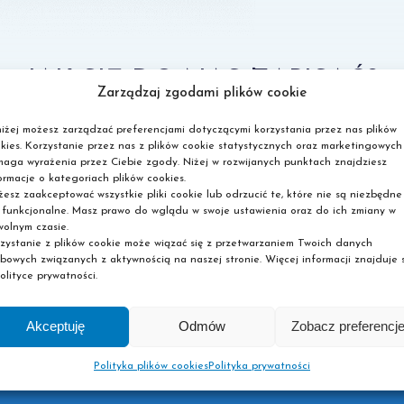
JAK SIĘ DO NAS ZAPISAĆ?
Zarządzaj zgodami plików cookie
iżej możesz zarządzać preferencjami dotyczącymi korzystania przez nas plików
ch ograniczeń, wypełnij formularz, przygotuj dokumenty i zo
kies. Korzystanie przez nas z plików cookie statystycznych oraz marketingowych
aga wyrażenia przez Ciebie zgody. Niżej w rozwijanych punktach znajdziesz
Oddzwonimy
ormacje o kategoriach plików cookies.
2
3
- umówimy dogodny termin
esz zaakceptować wszystkie pliki cookie lub odrzucić te, które nie są niezbędne
dopełnienia formalności
 funkcjonalne. Masz prawo do wglądu w swoje ustawienia oraz do ich zmiany w
olnym czasie.
zystanie z plików cookie może wiązać się z przetwarzaniem Twoich danych
bowych związanych z aktywnością na naszej stronie. Więcej informacji znajduje s
olityce prywatności.
Akceptuję
Odmów
Zobacz preferencj
Polityka plików cookies
Polityka prywatności