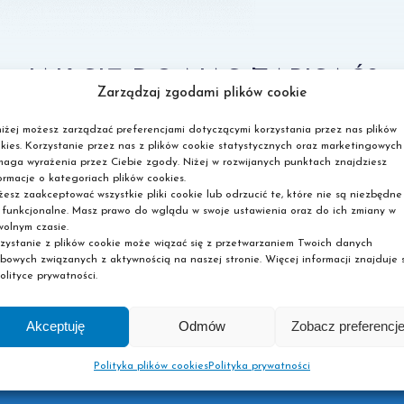
JAK SIĘ DO NAS ZAPISAĆ?
Zarządzaj zgodami plików cookie
iżej możesz zarządzać preferencjami dotyczącymi korzystania przez nas plików
ch ograniczeń, wypełnij formularz, przygotuj dokumenty i zo
kies. Korzystanie przez nas z plików cookie statystycznych oraz marketingowych
aga wyrażenia przez Ciebie zgody. Niżej w rozwijanych punktach znajdziesz
Oddzwonimy
ormacje o kategoriach plików cookies.
2
3
- umówimy dogodny termin
esz zaakceptować wszystkie pliki cookie lub odrzucić te, które nie są niezbędne
dopełnienia formalności
 funkcjonalne. Masz prawo do wglądu w swoje ustawienia oraz do ich zmiany w
olnym czasie.
zystanie z plików cookie może wiązać się z przetwarzaniem Twoich danych
bowych związanych z aktywnością na naszej stronie. Więcej informacji znajduje s
olityce prywatności.
Akceptuję
Odmów
Zobacz preferencj
Polityka plików cookies
Polityka prywatności