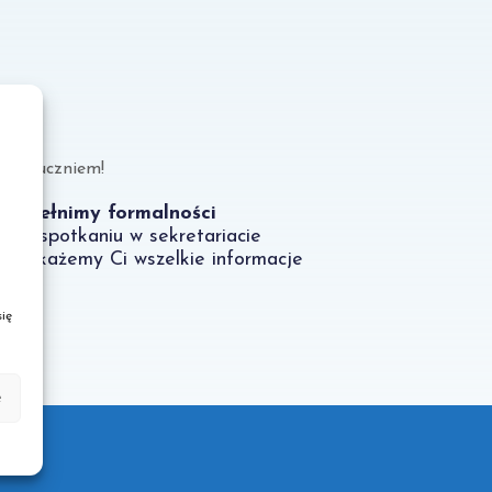
stań uczniem!
Dopełnimy formalności
- na spotkaniu w sekretariacie
przekażemy Ci wszelkie informacje
ię
e