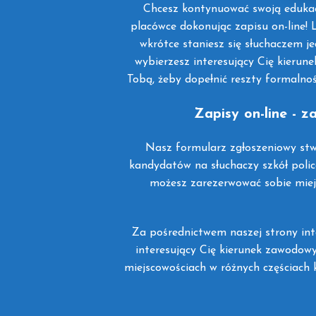
Chcesz kontynuować swoją edukacj
placówce dokonując zapisu on-line! L
wkrótce staniesz się słuchaczem je
wybierzesz interesujący Cię kieru
Tobą, żeby dopełnić reszty formalnoś
Zapisy on-line - 
Nasz formularz zgłoszeniowy stw
kandydatów na słuchaczy szkół polic
możesz zarezerwować sobie miejs
Za pośrednictwem naszej strony int
interesujący Cię kierunek zawodowy
miejscowościach w różnych częściach kr