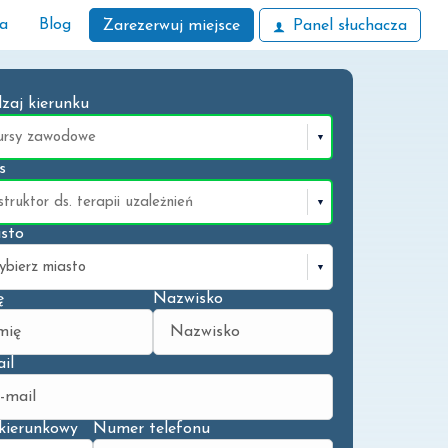
ła
Blog
Zarezerwuj miejsce
Panel słuchacza
zaj kierunku
s
sto
ę
Nazwisko
il
kierunkowy
Numer telefonu