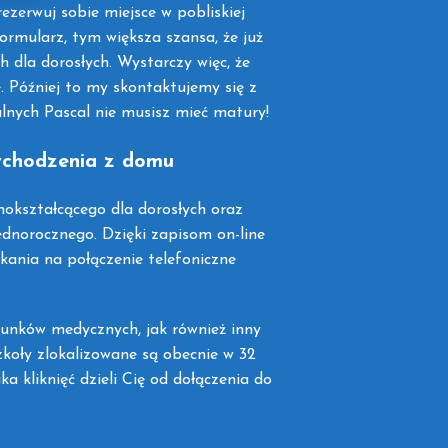
zerwuj sobie miejsce w pobliskiej
formularz, tym większa szansa, że już
h dla dorosłych. Wystarczy więc, że
 Później to my skontaktujemy się z
alnych Pascal nie musisz mieć matury!
wychodzenia z domu
okształcącego dla dorosłych oraz
ednorocznego. Dzięki zapisom on-line
kania na połączenie telefoniczne
runków medycznych, jak również inny
zkoły zlokalizowane są obecnie w 32
ka kliknięć dzieli Cię od dołączenia do