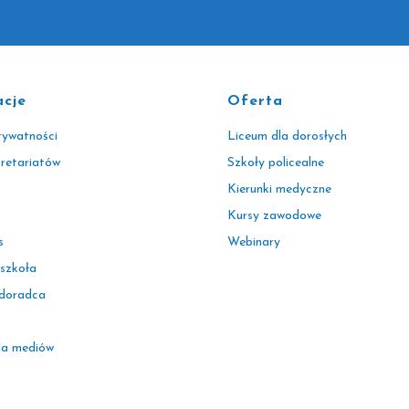
acje
Oferta
rywatności
Liceum dla dorosłych
kretariatów
Szkoły policealne
Kierunki medyczne
Kursy zawodowe
s
Webinary
 szkoła
 doradca
la mediów