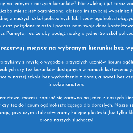
ę na jednym z naszych kierunków? Nie zwlekaj i już teraz zare
iczba miejsc jest ograniczona, dlatego im szybciej wypełnisz 
dnej z naszych szkół policealnych lub liceów ogólnokształcącyc
nek oraz pożądane miasto i podasz nam swoje dane kontaktowe.
ci. Pamiętaj też, że aby podjąć naukę w jednej ze szkół police
zarezerwuj miejsce na wybranym kierunku bez 
orzyliśmy z myślą o wygodzie przyszłych uczniów liceum ogóln
ealnych czy też kierunków dostępnych w ramach kształcenia j
ce w naszej szkole bez wychodzenia z domu, a nawet bez cze
z sekretariatem.
ernetowej możesz zapisać się zarówno na jeden z naszych kie
 czy też do liceum ogólnokształcącego dla dorosłych. Nasze s
aju, przy czym stale otwieramy kolejne placówki. Już tylko kli
grona naszych słuchaczy!