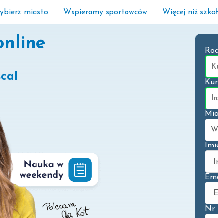
ybierz miasto
Wspieramy sportowców
Więcej niż szko
online
Rod
cal
Kur
Mia
Imi
Ema
Nr 