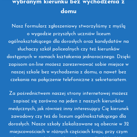
wybranym kierunku bez wychodzenia z
domu
Nasz formularz zgłoszeniowy stworzyliśmy z myślą
o wygodzie przyszłych uczniów liceum
ogólnokształcącego dla dorosłych oraz kandydatów na
słuchaczy szkół policealnych czy też kierunków
dostępnych w ramach kształcenia jednorocznego. Dzięki
zapisom on-line możesz zarezerwować sobie miejsce w
naszej szkole bez wychodzenia z domu, a nawet bez
czekania na połączenie telefoniczne z sekretariatem.
Za pośrednictwem naszej strony internetowej możesz
zapisać się zarówno na jeden z naszych kierunków
medycznych, jak również inny interesujący Cię kierunek
zawodowy czy też do liceum ogólnokształcącego dla
dorosłych. Nasze szkoły zlokalizowane są obecnie w 32
miejscowościach w różnych częściach kraju, przy czym