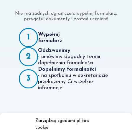
Nie ma żadnych ograniczeń, wypełnij formularz,
przygotuj dokumenty i zostań uczniem!
Wypełnij
1
formularz
Oddzwonimy
2
- umówimy dogodny termin
dopełnienia formalności
Dopełnimy formalności
- na spotkaniu w sekretariacie
3
przekażemy Ci wszelkie
informacje
Zarządzaj zgodami plików
cookie