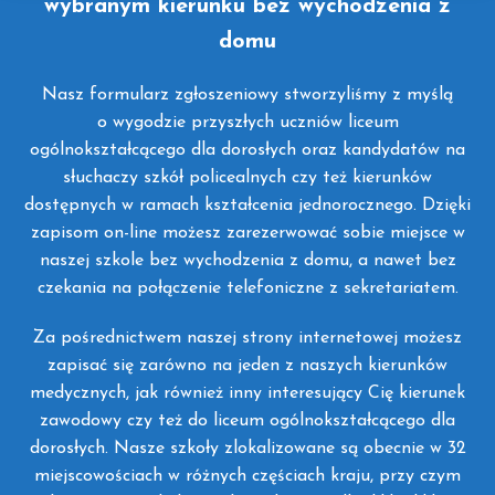
wybranym kierunku bez wychodzenia z
domu
Nasz formularz zgłoszeniowy stworzyliśmy z myślą
o wygodzie przyszłych uczniów liceum
ogólnokształcącego dla dorosłych oraz kandydatów na
słuchaczy szkół policealnych czy też kierunków
dostępnych w ramach kształcenia jednorocznego. Dzięki
zapisom on-line możesz zarezerwować sobie miejsce w
naszej szkole bez wychodzenia z domu, a nawet bez
czekania na połączenie telefoniczne z sekretariatem.
Za pośrednictwem naszej strony internetowej możesz
zapisać się zarówno na jeden z naszych kierunków
medycznych, jak również inny interesujący Cię kierunek
zawodowy czy też do liceum ogólnokształcącego dla
dorosłych. Nasze szkoły zlokalizowane są obecnie w 32
miejscowościach w różnych częściach kraju, przy czym