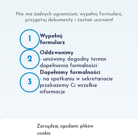
Nie ma żadnych ograniczeń, wypełnij formularz,
przygotuj dokumenty i zostań uczniem!
Wypełnij
1
formularz
Oddzwonimy
2
- umówimy dogodny termin
dopełnienia formalności
Dopełnimy formalności
- na spotkaniu w sekretariacie
3
przekażemy Ci wszelkie
informacje
Zarządzaj zgodami plików
cookie