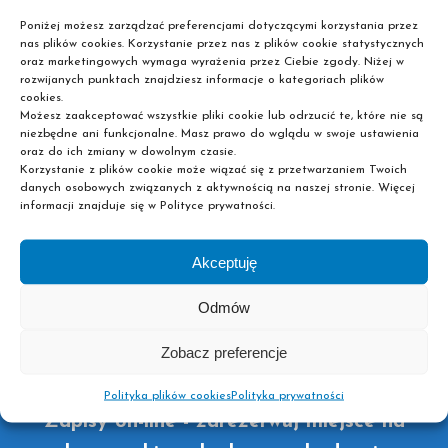
Poniżej możesz zarządzać preferencjami dotyczącymi korzystania przez
nas plików cookies. Korzystanie przez nas z plików cookie statystycznych
oraz marketingowych wymaga wyrażenia przez Ciebie zgody. Niżej w
Chcesz kontynuować swoją edukację na jednym z
rozwijanych punktach znajdziesz informacje o kategoriach plików
naszych kierunków? Nie zwlekaj i już teraz zarezerwuj
cookies.
Możesz zaakceptować wszystkie pliki cookie lub odrzucić te, które nie są
sobie miejsce w pobliskiej placówce dokonując zapisu
niezbędne ani funkcjonalne. Masz prawo do wglądu w swoje ustawienia
on-line! Liczba miejsc jest ograniczona, dlatego im
oraz do ich zmiany w dowolnym czasie.
Korzystanie z plików cookie może wiązać się z przetwarzaniem Twoich
szybciej wypełnisz formularz, tym większa szansa, że już
danych osobowych związanych z aktywnością na naszej stronie. Więcej
wkrótce staniesz się słuchaczem jednej z naszych szkół
informacji znajduje się w Polityce prywatności.
policealnych lub liceów ogólnokształcących dla
dorosłych. Wystarczy więc, że wybierzesz interesujący
Akceptuję
Cię kierunek oraz pożądane miasto i podasz nam swoje
dane kontaktowe. Później to my skontaktujemy się z
Odmów
Tobą, żeby dopełnić reszty formalności. Pamiętaj też, że
aby podjąć naukę w jednej ze szkół policealnych Pascal
Zobacz preferencje
nie musisz mieć matury!
Polityka plików cookies
Polityka prywatności
Zapisy on-line - zarezerwuj miejsce na