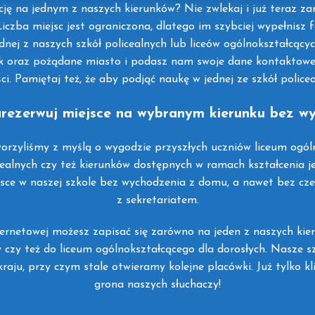
ę na jednym z naszych kierunków? Nie zwlekaj i już teraz zare
iczba miejsc jest ograniczona, dlatego im szybciej wypełnisz 
dnej z naszych szkół policealnych lub liceów ogólnokształcącyc
nek oraz pożądane miasto i podasz nam swoje dane kontaktowe.
ci. Pamiętaj też, że aby podjąć naukę w jednej ze szkół police
zarezerwuj miejsce na wybranym kierunku bez 
orzyliśmy z myślą o wygodzie przyszłych uczniów liceum ogóln
ealnych czy też kierunków dostępnych w ramach kształcenia j
ce w naszej szkole bez wychodzenia z domu, a nawet bez cze
z sekretariatem.
ernetowej możesz zapisać się zarówno na jeden z naszych kie
 czy też do liceum ogólnokształcącego dla dorosłych. Nasze s
aju, przy czym stale otwieramy kolejne placówki. Już tylko kli
grona naszych słuchaczy!