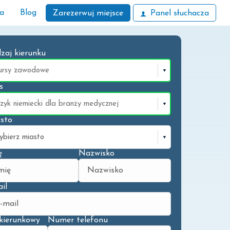
ła
Blog
Zarezerwuj miejsce
Panel słuchacza
zaj kierunku
s
sto
ę
Nazwisko
il
kierunkowy
Numer telefonu