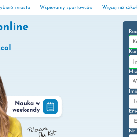
ybierz miasto
Wspieramy sportowców
Więcej niż szko
online
Rod
cal
Kur
Mia
Imi
Ema
Nr 