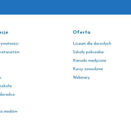
acje
Oferta
rywatności
Liceum dla dorosłych
kretariatów
Szkoły policealne
Kierunki medyczne
Kursy zawodowe
s
Webinary
 szkoła
 doradca
la mediów