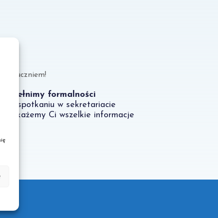
stań uczniem!
Dopełnimy formalności
- na spotkaniu w sekretariacie
przekażemy Ci wszelkie informacje
ię
e