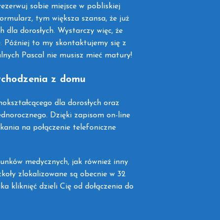
zerwuj sobie miejsce w pobliskiej
formularz, tym większa szansa, że już
h dla dorosłych. Wystarczy więc, że
 Później to my skontaktujemy się z
alnych Pascal nie musisz mieć matury!
wychodzenia z domu
okształcącego dla dorosłych oraz
ednorocznego. Dzięki zapisom on-line
kania na połączenie telefoniczne
runków medycznych, jak również inny
zkoły zlokalizowane są obecnie w 32
ka kliknięć dzieli Cię od dołączenia do