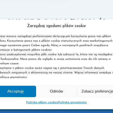
JAK SIĘ DO NAS ZAPISAĆ?
Zarządzaj zgodami plików cookie
iżej możesz zarządzać preferencjami dotyczącymi korzystania przez nas plików
ch ograniczeń, wypełnij formularz, przygotuj dokumenty i zo
kies. Korzystanie przez nas z plików cookie statystycznych oraz marketingowych
aga wyrażenia przez Ciebie zgody. Niżej w rozwijanych punktach znajdziesz
Oddzwonimy
ormacje o kategoriach plików cookies.
2
3
- umówimy dogodny termin
esz zaakceptować wszystkie pliki cookie lub odrzucić te, które nie są niezbędne
dopełnienia formalności
 funkcjonalne. Masz prawo do wglądu w swoje ustawienia oraz do ich zmiany w
olnym czasie.
zystanie z plików cookie może wiązać się z przetwarzaniem Twoich danych
bowych związanych z aktywnością na naszej stronie. Więcej informacji znajduje s
olityce prywatności.
Akceptuję
Odmów
Zobacz preferencj
Polityka plików cookies
Polityka prywatności