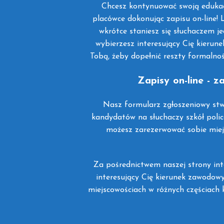
Chcesz kontynuować swoją edukacj
placówce dokonując zapisu on-line! L
wkrótce staniesz się słuchaczem je
wybierzesz interesujący Cię kieru
Tobą, żeby dopełnić reszty formalnoś
Zapisy on-line - 
Nasz formularz zgłoszeniowy stw
kandydatów na słuchaczy szkół polic
możesz zarezerwować sobie miejs
Za pośrednictwem naszej strony int
interesujący Cię kierunek zawodowy
miejscowościach w różnych częściach kr