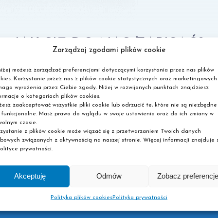
JAK SIĘ DO NAS ZAPISAĆ?
Zarządzaj zgodami plików cookie
iżej możesz zarządzać preferencjami dotyczącymi korzystania przez nas plików
ch ograniczeń, wypełnij formularz, przygotuj dokumenty i zo
kies. Korzystanie przez nas z plików cookie statystycznych oraz marketingowych
aga wyrażenia przez Ciebie zgody. Niżej w rozwijanych punktach znajdziesz
Oddzwonimy
ormacje o kategoriach plików cookies.
2
3
- umówimy dogodny termin
esz zaakceptować wszystkie pliki cookie lub odrzucić te, które nie są niezbędne
dopełnienia formalności
 funkcjonalne. Masz prawo do wglądu w swoje ustawienia oraz do ich zmiany w
olnym czasie.
zystanie z plików cookie może wiązać się z przetwarzaniem Twoich danych
bowych związanych z aktywnością na naszej stronie. Więcej informacji znajduje s
olityce prywatności.
Akceptuję
Odmów
Zobacz preferencj
Polityka plików cookies
Polityka prywatności