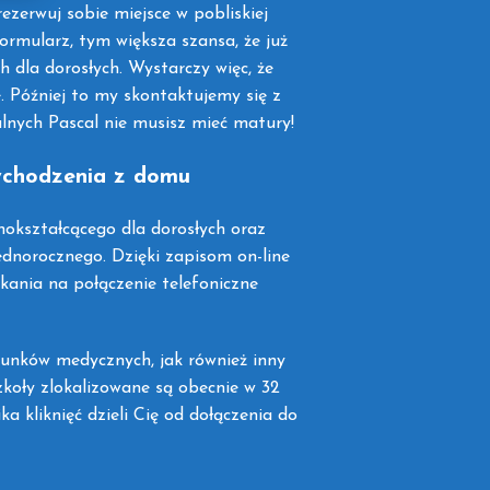
zerwuj sobie miejsce w pobliskiej
formularz, tym większa szansa, że już
h dla dorosłych. Wystarczy więc, że
 Później to my skontaktujemy się z
alnych Pascal nie musisz mieć matury!
wychodzenia z domu
okształcącego dla dorosłych oraz
ednorocznego. Dzięki zapisom on-line
kania na połączenie telefoniczne
runków medycznych, jak również inny
zkoły zlokalizowane są obecnie w 32
ka kliknięć dzieli Cię od dołączenia do