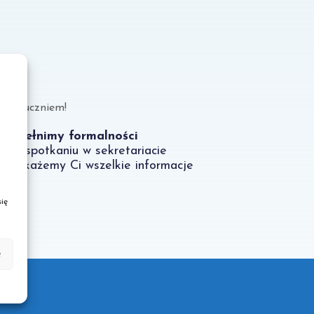
stań uczniem!
Dopełnimy formalności
- na spotkaniu w sekretariacie
przekażemy Ci wszelkie informacje
ię
e