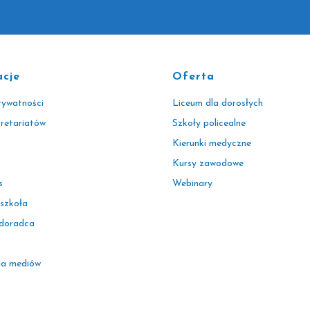
acje
Oferta
rywatności
Liceum dla dorosłych
kretariatów
Szkoły policealne
Kierunki medyczne
Kursy zawodowe
s
Webinary
 szkoła
 doradca
la mediów