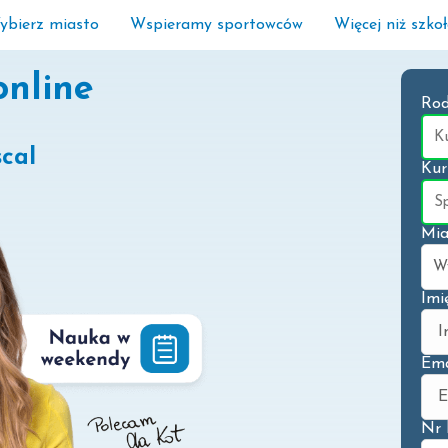
ybierz miasto
Wspieramy sportowców
Więcej niż szko
online
Rod
cal
Kur
Mia
Imi
Ema
Nr 