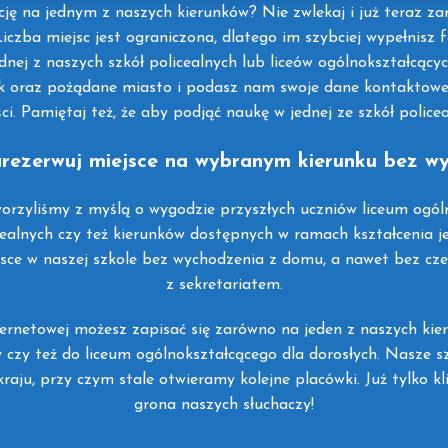
ę na jednym z naszych kierunków? Nie zwlekaj i już teraz zare
iczba miejsc jest ograniczona, dlatego im szybciej wypełnisz 
dnej z naszych szkół policealnych lub liceów ogólnokształcącyc
nek oraz pożądane miasto i podasz nam swoje dane kontaktowe.
ci. Pamiętaj też, że aby podjąć naukę w jednej ze szkół police
zarezerwuj miejsce na wybranym kierunku bez 
orzyliśmy z myślą o wygodzie przyszłych uczniów liceum ogóln
ealnych czy też kierunków dostępnych w ramach kształcenia j
ce w naszej szkole bez wychodzenia z domu, a nawet bez cze
z sekretariatem.
ernetowej możesz zapisać się zarówno na jeden z naszych kie
 czy też do liceum ogólnokształcącego dla dorosłych. Nasze s
aju, przy czym stale otwieramy kolejne placówki. Już tylko kli
grona naszych słuchaczy!