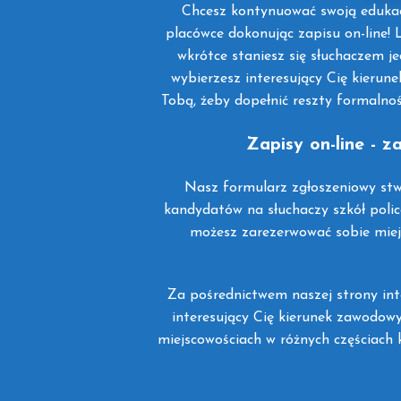
Chcesz kontynuować swoją edukacj
placówce dokonując zapisu on-line! L
wkrótce staniesz się słuchaczem je
wybierzesz interesujący Cię kieru
Tobą, żeby dopełnić reszty formalnoś
Zapisy on-line - 
Nasz formularz zgłoszeniowy stw
kandydatów na słuchaczy szkół polic
możesz zarezerwować sobie miejs
Za pośrednictwem naszej strony int
interesujący Cię kierunek zawodowy
miejscowościach w różnych częściach kr