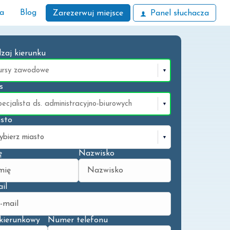
ła
Blog
Zarezerwuj miejsce
Panel słuchacza
zaj kierunku
s
sto
ę
Nazwisko
il
kierunkowy
Numer telefonu