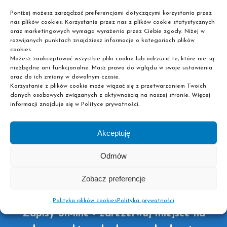
Poniżej możesz zarządzać preferencjami dotyczącymi korzystania przez
nas plików cookies. Korzystanie przez nas z plików cookie statystycznych
oraz marketingowych wymaga wyrażenia przez Ciebie zgody. Niżej w
Chcesz kontynuować swoją edukację na jednym z
rozwijanych punktach znajdziesz informacje o kategoriach plików
naszych kierunków? Nie zwlekaj i już teraz zarezerwuj
cookies.
Możesz zaakceptować wszystkie pliki cookie lub odrzucić te, które nie są
sobie miejsce w pobliskiej placówce dokonując zapisu
niezbędne ani funkcjonalne. Masz prawo do wglądu w swoje ustawienia
on-line! Liczba miejsc jest ograniczona, dlatego im
oraz do ich zmiany w dowolnym czasie.
Korzystanie z plików cookie może wiązać się z przetwarzaniem Twoich
szybciej wypełnisz formularz, tym większa szansa, że już
danych osobowych związanych z aktywnością na naszej stronie. Więcej
wkrótce staniesz się słuchaczem jednej z naszych szkół
informacji znajduje się w Polityce prywatności.
policealnych lub liceów ogólnokształcących dla
dorosłych. Wystarczy więc, że wybierzesz interesujący
Akceptuję
Cię kierunek oraz pożądane miasto i podasz nam swoje
dane kontaktowe. Później to my skontaktujemy się z
Odmów
Tobą, żeby dopełnić reszty formalności. Pamiętaj też, że
aby podjąć naukę w jednej ze szkół policealnych Pascal
Zobacz preferencje
nie musisz mieć matury!
Polityka plików cookies
Polityka prywatności
Zapisy on-line - zarezerwuj miejsce na