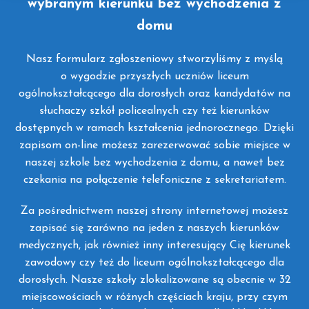
wybranym kierunku bez wychodzenia z
domu
Nasz formularz zgłoszeniowy stworzyliśmy z myślą
o wygodzie przyszłych uczniów liceum
ogólnokształcącego dla dorosłych oraz kandydatów na
słuchaczy szkół policealnych czy też kierunków
dostępnych w ramach kształcenia jednorocznego. Dzięki
zapisom on-line możesz zarezerwować sobie miejsce w
naszej szkole bez wychodzenia z domu, a nawet bez
czekania na połączenie telefoniczne z sekretariatem.
Za pośrednictwem naszej strony internetowej możesz
zapisać się zarówno na jeden z naszych kierunków
medycznych, jak również inny interesujący Cię kierunek
zawodowy czy też do liceum ogólnokształcącego dla
dorosłych. Nasze szkoły zlokalizowane są obecnie w 32
miejscowościach w różnych częściach kraju, przy czym