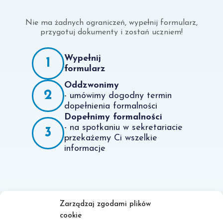
Nie ma żadnych ograniczeń, wypełnij formularz,
przygotuj dokumenty i zostań uczniem!
Wypełnij
1
formularz
Oddzwonimy
2
- umówimy dogodny termin
dopełnienia formalności
Dopełnimy formalności
- na spotkaniu w sekretariacie
3
przekażemy Ci wszelkie
informacje
Zarządzaj zgodami plików
cookie