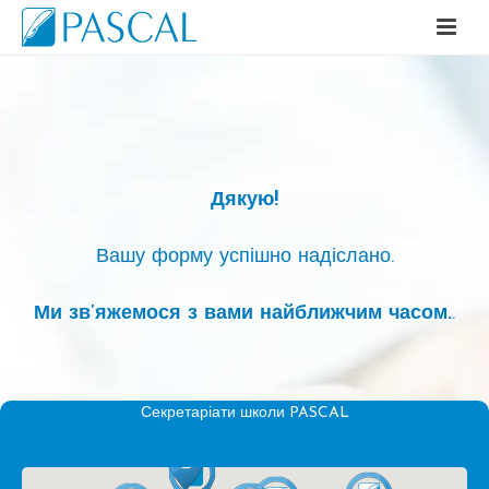
Дякую!
Вашу форму успішно надіслано.
Ми зв’яжемося з вами найближчим часом.
.
Секретаріати школи PASCAL