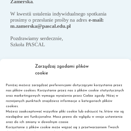
Zamerska
.
W kwestii ustalenia indywidualnego spotkania
prosimy o przesłanie prośby na adres
e-mail:
m.zamerska@pascal.edu.pl
Pozdrawiamy serdecznie,
Szkoła PASCAL
Zarządzaj zgodami plików
cookie
Poniżej możesz zarządzać preferencjami dotyczącymi korzystania przez
nas plików cookies. Korzystanie przez nas z plików cookie statystycznych
oraz marketingowych wymaga wyrażenia przez Ciebie zgody. Niżej w
Szkoła policealna
rozwijanych punktach znajdziesz informacje o kategoriach plików
Liceum dla dorosłych
cookies.
Nie wymagamy matury!
Możesz zaakceptować wszystkie pliki cookie lub odrzucić te, które nie są
niezbędne ani funkcjonalne. Masz prawo do wglądu w swoje ustawienia
oraz do ich zmiany w dowolnym czasie.
Korzystanie z plików cookie może wiązać się z przetwarzaniem Twoich