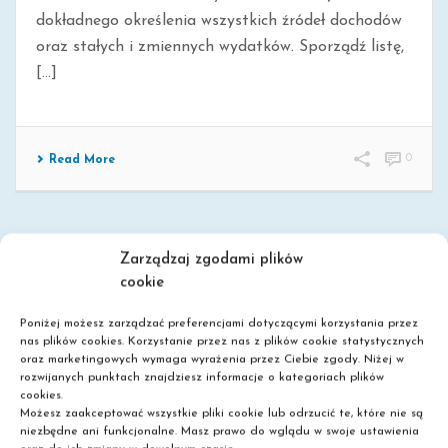
dokładnego określenia wszystkich źródeł dochodów
oraz stałych i zmiennych wydatków. Sporządź listę,
[...]
0
Read More
Zarządzaj zgodami plików
cookie
Poniżej możesz zarządzać preferencjami dotyczącymi korzystania przez
nas plików cookies. Korzystanie przez nas z plików cookie statystycznych
oraz marketingowych wymaga wyrażenia przez Ciebie zgody. Niżej w
rozwijanych punktach znajdziesz informacje o kategoriach plików
Szkoła policealna
cookies.
Możesz zaakceptować wszystkie pliki cookie lub odrzucić te, które nie są
Liceum dla dorosłych
niezbędne ani funkcjonalne. Masz prawo do wglądu w swoje ustawienia
Nie wymagamy matury!