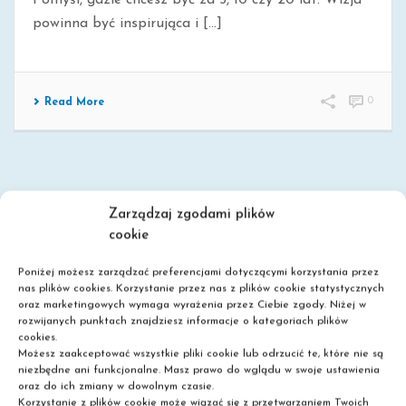
Pomyśl, gdzie chcesz być za 5, 10 czy 20 lat. Wizja
powinna być inspirująca i [...]
0
Read More
Zarządzaj zgodami plików
cookie
Poniżej możesz zarządzać preferencjami dotyczącymi korzystania przez
nas plików cookies. Korzystanie przez nas z plików cookie statystycznych
oraz marketingowych wymaga wyrażenia przez Ciebie zgody. Niżej w
Szkoła policealna
rozwijanych punktach znajdziesz informacje o kategoriach plików
Liceum dla dorosłych
cookies.
Możesz zaakceptować wszystkie pliki cookie lub odrzucić te, które nie są
Nie wymagamy matury!
niezbędne ani funkcjonalne. Masz prawo do wglądu w swoje ustawienia
oraz do ich zmiany w dowolnym czasie.
Korzystanie z plików cookie może wiązać się z przetwarzaniem Twoich