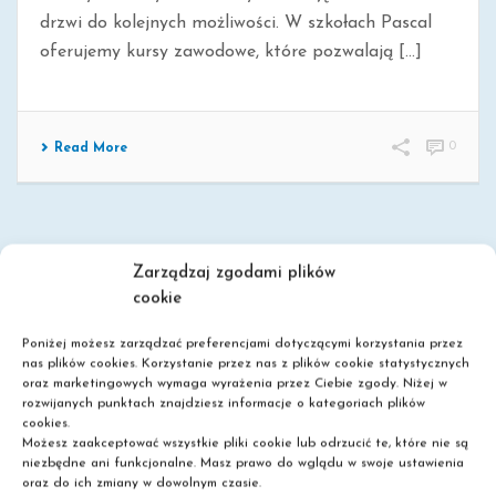
drzwi do kolejnych możliwości. W szkołach Pascal
oferujemy kursy zawodowe, które pozwalają [...]
0
Read More
Zarządzaj zgodami plików
cookie
Poniżej możesz zarządzać preferencjami dotyczącymi korzystania przez
nas plików cookies. Korzystanie przez nas z plików cookie statystycznych
oraz marketingowych wymaga wyrażenia przez Ciebie zgody. Niżej w
rozwijanych punktach znajdziesz informacje o kategoriach plików
Szkoła policealna
cookies.
Liceum dla dorosłych
Możesz zaakceptować wszystkie pliki cookie lub odrzucić te, które nie są
Nie wymagamy matury!
niezbędne ani funkcjonalne. Masz prawo do wglądu w swoje ustawienia
oraz do ich zmiany w dowolnym czasie.