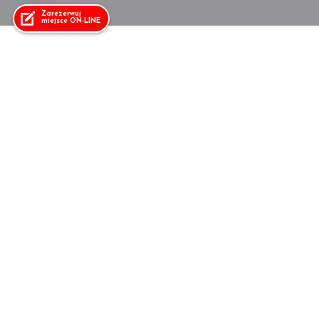
Zarezerwuj
miejsce ON-LINE
25 sierpnia 2025
Filip Olszewski – wiatr w
żaglach i marzenia na
horyzoncie
Filip Olszewski od dwunastu lat żyje w rytmie wiatru,
fal i startów na wodzie. Największą radość sprawia mu
spełnianie marzeń małego chłopaka – tego, który kiedyś
próbował różnych sportów, ale to właśnie żeglarstwo
skradło jego serce. Ceni samotne chwile na wodzie,
łapanie fal i… fakt, że po treningu może jeść, ile chce.
Jego największym dotychczasowym osiągnięciem jest