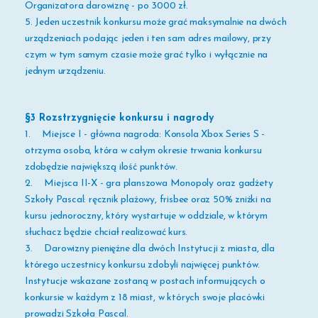
Organizatora darowiznę - po 3000 zł.
5. Jeden uczestnik konkursu może grać maksymalnie na dwóch
urządzeniach podając jeden i ten sam adres mailowy, przy
czym w tym samym czasie może grać tylko i wyłącznie na
jednym urządzeniu.
§3 Rozstrzygnięcie konkursu i nagrody
1.
Miejsce I - główna nagroda: Konsola Xbox Series S -
otrzyma osoba, która w całym okresie trwania konkursu
zdobędzie największą ilość punktów.
2.
Miejsca II-X -
gra planszowa Monopoly oraz gadżety
Szkoły Pascal: ręcznik plażowy, frisbee oraz 50% zniżki na
kursu jednoroczny, który wystartuje w oddziale, w którym
słuchacz będzie chciał realizować kurs.
3.
Darowizny pieniężne dla dwóch Instytucji z miasta, dla
którego uczestnicy konkursu zdobyli najwięcej punktów.
Instytucje wskazane zostaną w postach informujących o
konkursie w każdym z 18 miast, w których swoje placówki
prowadzi Szkoła Pascal.