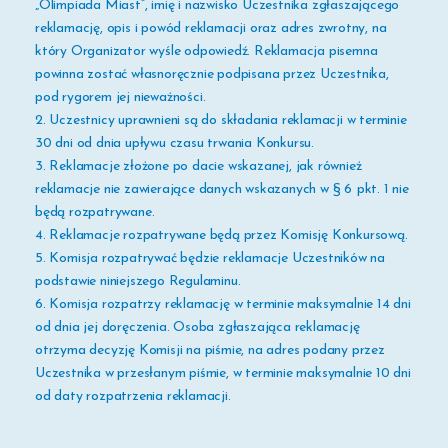
„Olimpiada Miast”,
imię i nazwisko Uczestnika zgłaszającego
reklamację, opis i powód reklamacji oraz adres zwrotny, na
który Organizator wyśle odpowiedź. Reklamacja pisemna
powinna zostać własnoręcznie podpisana przez Uczestnika,
pod rygorem jej nieważności.
2.
Uczestnicy uprawnieni są do składania reklamacji w terminie
30 dni od dnia upływu czasu trwania Konkursu.
3.
Reklamacje złożone po dacie wskazanej, jak również
reklamacje nie zawierające danych wskazanych
w § 6
pkt.
1 nie
będą rozpatrywane.
4. Reklamacje rozpatrywane będą przez Komisję Konkursową.
5. Komisja rozpatrywać będzie reklamacje Uczestników na
podstawie niniejszego Regulaminu.
6.
Komisja rozpatrzy reklamację w terminie maksymalnie 14 dni
od dnia jej doręczenia. Osoba zgłaszająca reklamację
otrzyma decyzję Komisji na piśmie, na adres podany przez
Uczestnika w przesłanym piśmie
, w terminie maksymalnie 10 dni
od daty rozpatrzenia reklamacji.