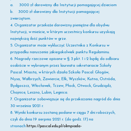
a.
3000 zł darowizny dla Instytucji pomagającej dzieciom
b.
3000 zł darowizny dla Instytucji pomagającej
zwierzętom.
4.
Organizator przekaże darowizny pieniężne dla obydwu
Instytucji,
w mieście, w którym uczestnicy konkursu uzyskają
największą ilość punktów w grze.
5. Organizator może wykluczyć Uczestnika z Konkursu w
przypadku naruszenia jakiegokolwiek punktu Regulaminu.
6. N
agrody rzeczowe opisane w § 3 pkt. 1 i 2 będą
do odbioru
osobiście w wybranym przez laureata sekretariacie Szkoły
Pascal. Miasta, w których działa Szkoła Pascal: Głogów,
Nysa, Wałbrzych, Zawiercie, Ełk, Wyszków, Kutno, Ostróda,
Bydgoszcz, Włocławek, Tczew, Płock, Otwock, Grudziądz,
Chojnice, Leszno, Lubin, Legnica.
7.
Organizator zobowiązuje się do przekazania nagród do dnia
30 września
2021 r.
8. Wyniki konkursu zostaną podane w ciągu 7 dni roboczych,
czyli do dnia 19 sierpnia 2021 r. (do godz. 17) na
stronach
https://pascal.edu.pl/olimpiada-