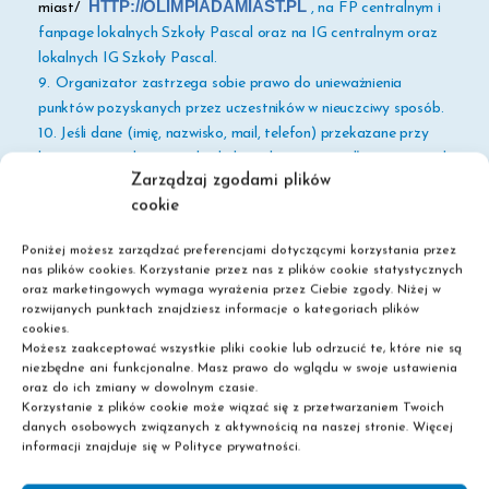
HTTP://OLIMPIADAMIAST.PL
miast/
, na FP centralnym i
fanpage lokalnych Szkoły Pascal oraz na IG centralnym oraz
lokalnych IG Szkoły Pascal.
9.
Organizator zastrzega sobie prawo do unieważnienia
punktów pozyskanych przez uczestników w nieuczciwy sposób.
10.
Jeśli dane (imię, nazwisko, mail, telefon) przekazane przy
logowaniu się do gry nie będą kompletne i prawidłowe uczestnik
Zarządzaj zgodami plików
nie będzie brany pod uwagę w rankingu wyników. 11.
Jeżeli
cookie
laureat nie odbierze nagrody do dnia 4 października 2021 r. do
godziny 17,
traci do niej uprawnienia.
Poniżej możesz zarządzać preferencjami dotyczącymi korzystania przez
12.
Lau
reat nie ma prawa do żądania wypłaty pieniężnego
nas plików cookies. Korzystanie przez nas z plików cookie statystycznych
ekwiwalentu nagrody, ani zamiany jej na nagrodę innego
oraz marketingowych wymaga wyrażenia przez Ciebie zgody. Niżej w
rodzaju, ani cesji praw do nagrody na rzecz osoby trzeciej.
rozwijanych punktach znajdziesz informacje o kategoriach plików
cookies.
Warunkiem odebrania nagrody jest wcześniejsze podanie
przez
Możesz zaakceptować wszystkie pliki cookie lub odrzucić te, które nie są
laureata prawdziwych danych osobowych tj.: imienia, nazwiska
niezbędne ani funkcjonalne. Masz prawo do wglądu w swoje ustawienia
oraz numeru tel. kontaktowego, niezbędnych do przekazania
oraz do ich zmiany w dowolnym czasie.
Korzystanie z plików cookie może wiązać się z przetwarzaniem Twoich
nagrody.
danych osobowych związanych z aktywnością na naszej stronie. Więcej
13.
Wszelkie wątpliwości dotyczące zasad konkursu,
informacji znajduje się w Polityce prywatności.
interpretacji i postanowień tego Regulaminu rozstrzyga
Organizator.