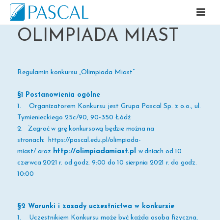
OLIMPIADA MIAST
Regulamin konkursu „
Olimpiada Miast
”
§1 Postanowienia ogólne
1. Organizatorem Konkursu jest Grupa Pascal Sp. z o.o., ul.
Tymienieckiego 25c/90, 90-350 Łódź
2.
Zagrać w grę konkursową będzie można na
stronach:
https://pascal.edu.pl/olimpiada-
miast/
oraz
http://olimpiadamiast.pl
w dniach
od 10
czerwca 2021 r. od godz. 9:00 do 10 sierpnia
2021 r. do godz.
10:00
§2 Warunki i zasady uczestnictwa w konkursie
1. Uczestnikiem Konkursu może być każda osoba fizyczna,