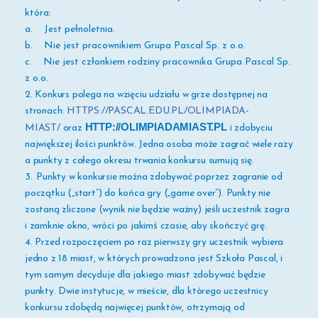
która:
a. Jest pełnoletnia.
b. Nie jest pracownikiem Grupa Pascal Sp. z o.o.
c. Nie jest członkiem rodziny pracownika Grupa Pascal Sp.
z o.o.
2. Konkurs polega na wzięciu udziału w grze dostępnej na
stronach:
HTTPS://PASCAL.EDU.PL/OLIMPIADA-
HTTP://OLIMPIADAMIAST.PL
MIAST/
oraz
i zdobyciu
największej ilości punktów. Jedna osoba może zagrać wiele razy
a punkty z całego okresu trwania konkursu sumują się.
3
.
Punkty w konkursie można zdobywać poprzez zagranie od
początku („start”) do końca gry („game over”). Punkty nie
zostaną zliczone (wynik nie będzie ważny) jeśli uczestnik zagra
i zamknie okno, wróci po jakimś czasie, aby skończyć grę.
4. Przed rozpoczęciem po raz pierwszy gry uczestnik wybiera
jedno z 18 miast, w których prowadzona jest Szkoła Pascal, i
tym samym decyduje dla jakiego miast zdobywać będzie
punkty. Dwie instytucje, w mieście, dla którego uczestnicy
konkursu zdobędą najwięcej punktów, otrzymają od