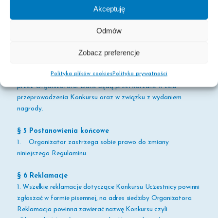
Akceptuję
Odmów
§ 4 Dane osobowe uczestników konkursu
1. Grupa Pascal Sp. z o.o. jest administratorem danych
Zobacz preferencje
osobowych uczestników Konkursu. Przystępując do Konkursu
i akceptując niniejszy regulamin Uczestnik wyraża zgodę na
Polityka plików cookies
Polityka prywatności
przetwarzanie podanych przez niego danych osobowych
przez Organizatora. Dane będą przetwarzane w celu
przeprowadzenia Konkursu oraz w związku z wydaniem
nagrody.
§ 5 Postanowienia końcowe
1. Organizator zastrzega sobie prawo do zmiany
niniejszego Regulaminu.
§ 6 Reklamacje
1. Wszelkie reklamacje dotyczące Konkursu Uczestnicy powinni
zgłaszać w formie pisemnej, na adres siedziby Organizatora.
Reklamacja powinna zawierać nazwę Konkursu czyli