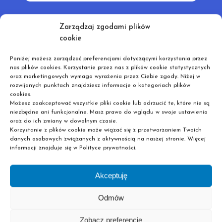
Zarządzaj zgodami plików
cookie
Poniżej możesz zarządzać preferencjami dotyczącymi korzystania przez
Piotrków Trybunalski położony w Polce centralnej
nas plików cookies. Korzystanie przez nas z plików cookie statystycznych
jest idealnym regionem inwestycyjnym, a z jego
oraz marketingowych wymaga wyrażenia przez Ciebie zgody. Niżej w
potencjału korzysta wiele firm między innymi
rozwijanych punktach znajdziesz informacje o kategoriach plików
cookies.
nowoczesne centra logistyczne. Oferta szkół
Możesz zaakceptować wszystkie pliki cookie lub odrzucić te, które nie są
policealnych Pascal jest bardzo szeroka i
niezbędne ani funkcjonalne. Masz prawo do wglądu w swoje ustawienia
oraz do ich zmiany w dowolnym czasie.
skierowana do słuchaczy w każdym wieku, a ich
Korzystanie z plików cookie może wiązać się z przetwarzaniem Twoich
absolwenci mogą szybko wejść na rynek pracy lub
danych osobowych związanych z aktywnością na naszej stronie. Więcej
informacji znajduje się w Polityce prywatności.
zmienić branżę. Mieszkańcom Piotrkowa
Trybunalskiego oraz powiatu piotrkowskiego
Akceptuję
polecamy kształcenie na kierunkach: technik BPH,
technik informatyk, czy archiwista. Na lokalnym
Odmów
rynku pracy są również potrzebni specjaliści –
technik rachunkowości, administracji, czy technik
Zobacz preferencje