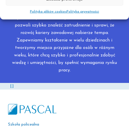
usług pocztowych i finansowych. Zapraszamy do
zapoznania się z kompletną ofertą szkół
Polityka plików cookies
Polityka prywatności
policealnych Pascal i wybranie kierunku, który
pozwoli szybko znaleźć zatrudnienie i sprawi, że
rozwój kariery zawodowej nabierze tempa.
Zapewniamy kształcenie w wielu dziedzinach i
tworzymy miejsca przyjazne dla osób w różnym
wieku, które chcą szybko i profesjonalnie zdobyć
wiedzę i umiejętności, by spełnić wymagania rynku
pracy.
[:]
Szkoła policealna