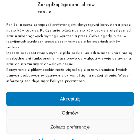
staną się przyjemne i zapewnią Twoje dobre
Zarządzaj zgodami plików
samopoczucie.
cookie
Poniżej możesz zarządzać preferencjami dotyczącymi korzystania przez
Regulamin
nas plików cookies. Korzystanie przez nas z plików cookie statystycznych
oraz marketingowych wymaga wyrażenia przez Ciebie zgody. Niżej w
rozwijanych punktach znajdziesz informacje o kategoriach plików
cookies.
Zniżka dotyczy sklepu
Możesz zaakceptować wszystkie pliki cookie lub odrzucić te, które nie są
niezbędne ani funkcjonalne. Masz prawo do wglądu w swoje ustawienia
internetowego
https://www.superpharm.pl/
oraz do ich zmiany w dowolnym czasie.
Korzystanie z plików cookie może wiązać się z przetwarzaniem Twoich
danych osobowych związanych z aktywnością na naszej stronie. Więcej
informacji znajduje się w Polityce prywatności.
Akceptuję
Szkoła policealna
Odmów
Liceum dla dorosłych
Nie wymagamy matury!
Zobacz preferencje