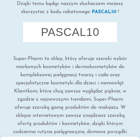
Dzięki temu będąc naszym słuchaczem możesz
skorzystać z kodu rabatowego
PASCAL10
!
PASCAL10
Super-Pharm to sklep, który oferuje szeroki wybór
markowych kosmetyków i dermokosmetyków do
kompleksowej pielęgnacji twarzy i ciała oraz
specjalistyczne kosmetyki dla dzieci i niemowląt.
Klientkom, które chcą zawsze wyglądać pięknie, w
zgodzie z najnowszymi trendami, Super-Pharm
oferuje szeroką gamę produktów do makijażu. W
sklepie internetowym zawsze znajdziesz szeroką
ofertę produktów i kosmetyków, dzięki którym
codzienna rutyna pielęgnacyjna, domowe porządki