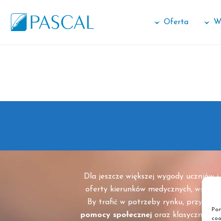
Oferta
W
Dla jeszcze większej wygody uczniów 
oferty kierunków medycznych, wśród k
By trafić w potrzeby rynku, przygoto
Pon
pomocy społecznej
oraz klasyczną wer
coo