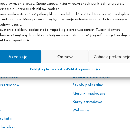
edniego dla siebie. Podczas zapisów wystarczy wybrać pożąda
aga wyrażenia przez Ciebie zgody. Niżej w rozwijanych punktach znajdziesz
ormacje o kategoriach plików cookies.
licealne dla dorosłych Pascal dostępne są w całym kraju. Na 
esz zaakceptować wszystkie pliki cookie lub odrzucić te, które nie są niezbędne
swoją świetlana przyszłość i wybierz naukę w miejscu, które 
 funkcjonalne. Masz prawo do wglądu w swoje ustawienia oraz do ich zmiany w
olnym czasie.
stanowisku.
zystanie z plików cookie może wiązać się z przetwarzaniem Twoich danych
bowych związanych z aktywnością na naszej stronie. Więcej informacji znajduje s
olityce prywatności.
Akceptuję
Odmów
Zobacz preferencj
acje
Oferta
Polityka plików cookies
Polityka prywatności
rywatności
Liceum dla dorosłych
kretariatów
Szkoły policealne
Kierunki medyczne
Kursy zawodowe
s
Webinary
 szkoła
 doradca