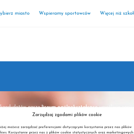
ybierz miasto
Wspieramy sportowców
Więcej niż szko
i kandydatów nasze
liceum ogólnokształcące
umożliwia zapisy
tórych dostępne są kursy tj.
terapeuta zajęciowy
, technik o
Zarządzaj zgodami plików cookie
waliśmy także kierunki zawodowe tj.
technik usług kosmetyc
iżej możesz zarządzać preferencjami dotyczącymi korzystania przez nas plików
sji liceum ogólnokształcącego dla dorosłych. Wybór jest napr
kies. Korzystanie przez nas z plików cookie statystycznych oraz marketingowych