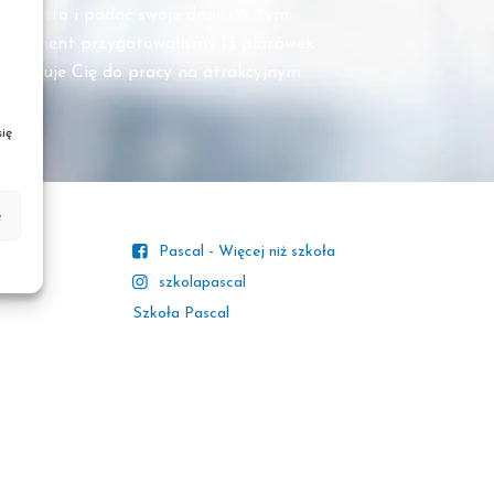
ne miasto i podać swoje dane. W tym
ten moment przygotowaliśmy 13 placówek
przygotuje Cię do pracy na atrakcyjnym
ię
e
Pascal - Więcej niż szkoła
szkolapascal
Szkoła Pascal