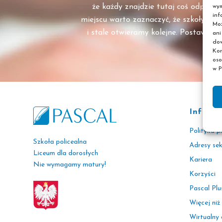
że każdy znajdzie tutaj coś odpowi
wym
inf
miejscu warto zaznaczyć, że szkoły po
Moż
i stale otwieramy kolejne. Postaw na 
ani
dow
Kor
oso
w P
Inform
Polityka p
Szkoła policealna
Adresy se
Liceum dla dorosłych
Kariera
Nie wymagamy matury!
Korzyści
Pascal Plu
Więcej niż
Wirtualny