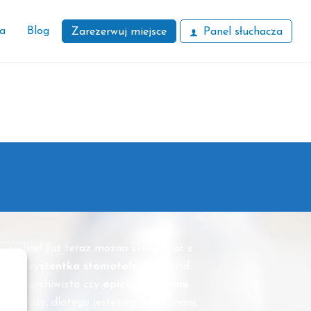
ła
Blog
Zarezerwuj miejsce
Panel słuchacza
 on-line! Już teraz można skorzystać z
ptyk,
asystentka stomatologiczna
itd.
znych
, archiwista czy
opiekun w domu
awdę duży, dlatego jesteśmy przekonani,