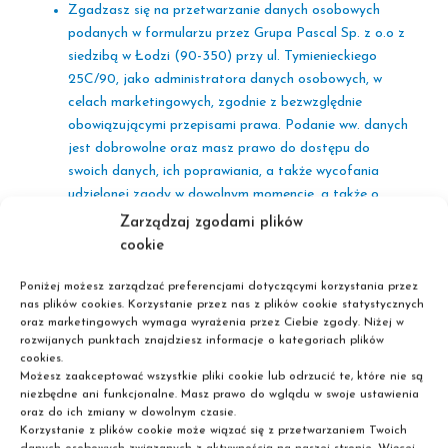
Zgadzasz się na przetwarzanie danych osobowych
podanych w formularzu przez Grupa Pascal Sp. z o.o z
siedzibą w Łodzi (90-350) przy ul. Tymienieckiego
25C/90, jako administratora danych osobowych, w
celach marketingowych, zgodnie z bezwzględnie
obowiązującymi przepisami prawa. Podanie ww. danych
jest dobrowolne oraz masz prawo do dostępu do
swoich danych, ich poprawiania, a także wycofania
udzielonej zgody w dowolnym momencie, a także o
pozostałych kwestiach wynikających z art. 13 RODO,
Zarządzaj zgodami plików
dostępnych w Polityce prywatności Grupa Pascal Sp. z
cookie
.o.o.
Poniżej możesz zarządzać preferencjami dotyczącymi korzystania przez
Zgadzasz się być informowanym o wygranej,
nas plików cookies. Korzystanie przez nas z plików cookie statystycznych
oraz marketingowych wymaga wyrażenia przez Ciebie zgody. Niżej w
wydarzeniach, materiałach, promocjach i ofertach
rozwijanych punktach znajdziesz informacje o kategoriach plików
specjalnych Grupa Pascal Sp. z o.o. z siedzibą w Łodzi
cookies.
(90-350) przy ul. Tymienieckiego 25C/90 i w związku z
Możesz zaakceptować wszystkie pliki cookie lub odrzucić te, które nie są
tym zgadzam się na otrzymywanie informacji
niezbędne ani funkcjonalne. Masz prawo do wglądu w swoje ustawienia
oraz do ich zmiany w dowolnym czasie.
handlowych wysyłanych przez Grupa Pascal Sp. z o.o.
Korzystanie z plików cookie może wiązać się z przetwarzaniem Twoich
na wyżej podany adres e-mail. Możesz wycofać tak