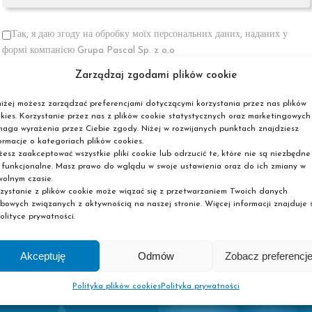
Так, я даю згоду на обробку моїх персональних даних, наданих у
формі компанією Grupa Pascal Sp. z o.o
Так, я хотів би отримувати електронною поштою інформацію про
Zarządzaj zgodami plików cookie
події, матеріали, акції та спеціальні пропозиції Grupa Pascal Sp. z o.o.
Я прочитав і приймаю Політику конфіденційності
iżej możesz zarządzać preferencjami dotyczącymi korzystania przez nas plików
kies. Korzystanie przez nas z plików cookie statystycznych oraz marketingowych
aga wyrażenia przez Ciebie zgody. Niżej w rozwijanych punktach znajdziesz
ormacje o kategoriach plików cookies.
esz zaakceptować wszystkie pliki cookie lub odrzucić te, które nie są niezbędne
 funkcjonalne. Masz prawo do wglądu w swoje ustawienia oraz do ich zmiany w
olnym czasie.
zystanie z plików cookie może wiązać się z przetwarzaniem Twoich danych
bowych związanych z aktywnością na naszej stronie. Więcej informacji znajduje s
olityce prywatności.
Akceptuję
Odmów
Zobacz preferencj
Polityka plików cookies
Polityka prywatności