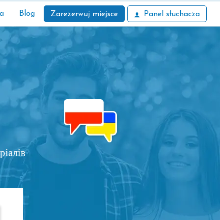
ła
Blog
Zarezerwuj miejsce
Panel słuchacza
ріалів