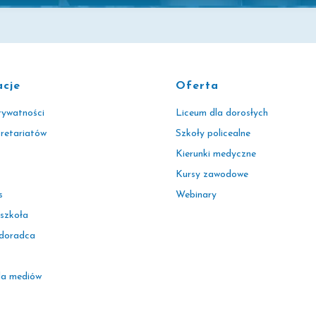
acje
Oferta
rywatności
Liceum dla dorosłych
kretariatów
Szkoły policealne
Kierunki medyczne
Kursy zawodowe
s
Webinary
 szkoła
 doradca
la mediów