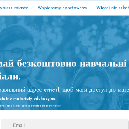
ybierz miasto
Wspieramy sportowców
Więcej niż szko
ай безкоштовно навчальні
іали.
авильний адрес email, щоб мати доступ до мате
łatne materiały edukacyjne.
dres email, aby uzyskać dostęp do materiałów