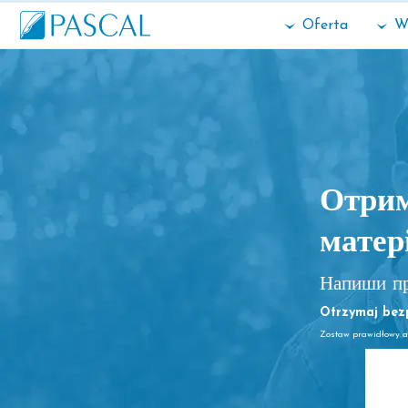
Oferta
W
Отрим
матер
Напиши пр
Otrzymaj bezp
Zostaw prawidłowy a