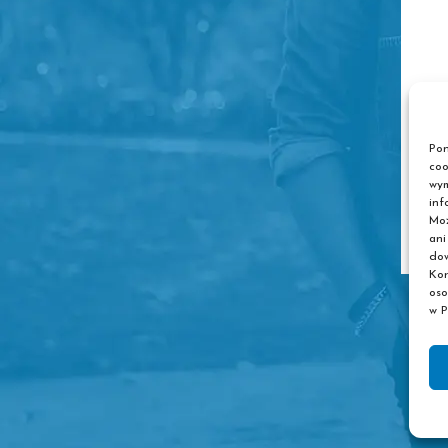
Pon
coo
wym
inf
Moż
ani
dow
Kor
oso
w P