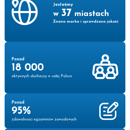
Jesteśmy
37
w
miastach
Znana marka i sprawdzona jakość
Ponad
18 000
aktywnych słuchaczy w całej Polsce
Ponad
95%
zdawalności egzaminów zawodowych