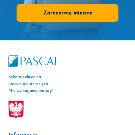
Zarezerwuj miejsce
Szkoła policealna
Liceum dla dorosłych
Nie wymagamy matury!
Informacje