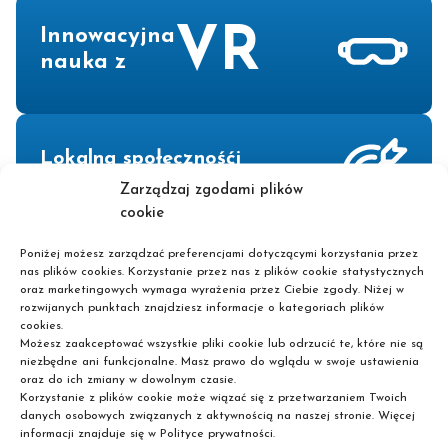
VR
Innowacyjna
nauka z
Lokalna społecznośći
i inicjatywy
Zarządzaj zgodami plików
cookie
Poniżej możesz zarządzać preferencjami dotyczącymi korzystania przez
nas plików cookies. Korzystanie przez nas z plików cookie statystycznych
oraz marketingowych wymaga wyrażenia przez Ciebie zgody. Niżej w
rozwijanych punktach znajdziesz informacje o kategoriach plików
cookies.
Gdzie jesteśmy?
Możesz zaakceptować wszystkie pliki cookie lub odrzucić te, które nie są
niezbędne ani funkcjonalne. Masz prawo do wglądu w swoje ustawienia
oraz do ich zmiany w dowolnym czasie.
Korzystanie z plików cookie może wiązać się z przetwarzaniem Twoich
Sekretariat szkoły Pascal znajduje się pod
danych osobowych związanych z aktywnością na naszej stronie. Więcej
adresem ul. Uniwersytecka 13/1
informacji znajduje się w Polityce prywatności.