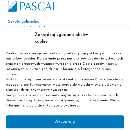
Szkoła policealna
Liceum dla dorosłych
Zarządzaj zgodami plików
Nie wymagamy matury!
cookie
Poniżej możesz zarządzać preferencjami dotyczącymi korzystania przez
nas plików cookies. Korzystanie przez nas z plików cookie statystycznych
oraz marketingowych wymaga wyrażenia przez Ciebie zgody. Niżej w
rozwijanych punktach znajdziesz informacje o kategoriach plików
cookies.
Informacje
Możesz zaakceptować wszystkie pliki cookie lub odrzucić te, które nie są
niezbędne ani funkcjonalne. Masz prawo do wglądu w swoje ustawienia
Polityka prywatności
oraz do ich zmiany w dowolnym czasie.
Korzystanie z plików cookie może wiązać się z przetwarzaniem Twoich
Adresy sekretariatów
danych osobowych związanych z aktywnością na naszej stronie. Więcej
Kariera
informacji znajduje się w Polityce prywatności.
Korzyści
Akceptuję
Pascal Plus