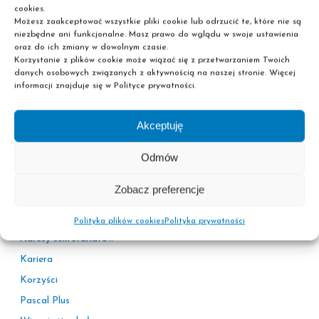
cookies.
Możesz zaakceptować wszystkie pliki cookie lub odrzucić te, które nie są
niezbędne ani funkcjonalne. Masz prawo do wglądu w swoje ustawienia
oraz do ich zmiany w dowolnym czasie.
Szkoła policealna
Korzystanie z plików cookie może wiązać się z przetwarzaniem Twoich
Liceum dla dorosłych
danych osobowych związanych z aktywnością na naszej stronie. Więcej
informacji znajduje się w Polityce prywatności.
Nie wymagamy matury!
Akceptuję
Odmów
Zobacz preferencje
Informacje
Polityka prywatności
Polityka plików cookies
Polityka prywatności
Adresy sekretariatów
Kariera
Korzyści
Pascal Plus