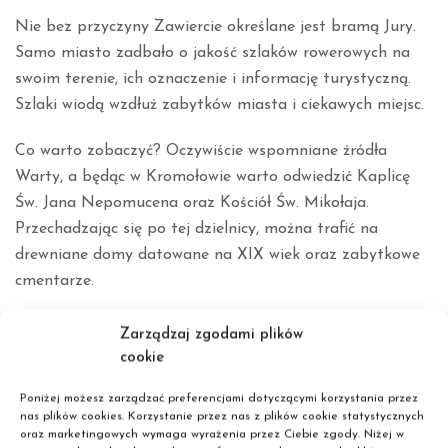
Nie bez przyczyny Zawiercie określane jest bramą Jury.
Samo miasto zadbało o jakość szlaków rowerowych na
swoim terenie, ich oznaczenie i informację turystyczną.
Szlaki wiodą wzdłuż zabytków miasta i ciekawych miejsc.
Co warto zobaczyć? Oczywiście wspomniane źródła
Warty, a będąc w Kromołowie warto odwiedzić Kaplicę
Św. Jana Nepomucena oraz Kościół Św. Mikołaja.
Przechadzając się po tej dzielnicy, można trafić na
drewniane domy datowane na XIX wiek oraz zabytkowe
cmentarze.
Kolejny na liście jest zamek Bąkowiec, datowany na XIV
Zarządzaj zgodami plików
wiek. Wzniesiony na okazałej skale zamek niestety
cookie
popadł w ruinę, ale dziś można zobaczyć jego mury.
Poniżej możesz zarządzać preferencjami dotyczącymi korzystania przez
nas plików cookies. Korzystanie przez nas z plików cookie statystycznych
Zawiercie jest miastem atrakcyjnym z turystycznego
oraz marketingowych wymaga wyrażenia przez Ciebie zgody. Niżej w