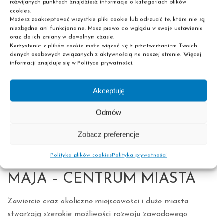
punktu widzenia, ale też słynie z wielu wydarzeń
rozwijanych punktach znajdziesz informacje o kategoriach plików
cookies.
kulturalnych.
Możesz zaakceptować wszystkie pliki cookie lub odrzucić te, które nie są
niezbędne ani funkcjonalne. Masz prawo do wglądu w swoje ustawienia
oraz do ich zmiany w dowolnym czasie.
Korzystanie z plików cookie może wiązać się z przetwarzaniem Twoich
danych osobowych związanych z aktywnością na naszej stronie. Więcej
informacji znajduje się w Polityce prywatności.
Akceptuję
Odmów
Zobacz preferencje
Polityka plików cookies
Polityka prywatności
PASCAL PRZY ULICY 3
MAJA – CENTRUM MIASTA
Zawiercie oraz okoliczne miejscowości i duże miasta
stwarzają szerokie możliwości rozwoju zawodowego.