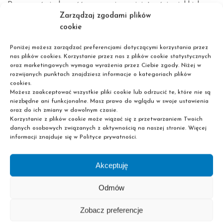
Rosnąca świadomość znaczenia umiejętności miękkich,
Zarządzaj zgodami plików
takich jak komunikacja, zarządzanie czasem i praca
cookie
zespołowa, w edukacji zawodowej jest kolejnym ważnym
trendem. Pracodawcy coraz częściej zwracają uwagę na te
Poniżej możesz zarządzać preferencjami dotyczącymi korzystania przez
kompetencje, które są kluczowe dla efektywnej
nas plików cookies. Korzystanie przez nas z plików cookie statystycznych
oraz marketingowych wymaga wyrażenia przez Ciebie zgody. Niżej w
współpracy i produktywności w miejscu pracy.
rozwijanych punktach znajdziesz informacje o kategoriach plików
cookies.
ZRÓWNOWAŻONY ROZWÓJ I
Możesz zaakceptować wszystkie pliki cookie lub odrzucić te, które nie są
niezbędne ani funkcjonalne. Masz prawo do wglądu w swoje ustawienia
ODPOWIEDZIALNOŚĆ
oraz do ich zmiany w dowolnym czasie.
Korzystanie z plików cookie może wiązać się z przetwarzaniem Twoich
SPOŁECZNA
danych osobowych związanych z aktywnością na naszej stronie. Więcej
informacji znajduje się w Polityce prywatności.
Integracja tematów związanych ze zrównoważonym
rozwojem i odpowiedzialnością społeczną w programach
Akceptuję
edukacyjnych staje się standardem. Edukacja zawodowa
uwzględniająca te aspekty przygotowuje uczniów do
Odmów
podejmowania świadomych decyzji i promowania
zrównoważonych praktyk w swojej przyszłej pracy.
Zobacz preferencje