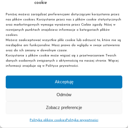
KIERUNEK?
cookie
Jeśli szukasz zawodu, w którym nie ma miejsca na rutynę,
Poniżej możesz zarządzać preferencjami dotyczącymi korzystania przez
a każdy dzień przynosi nowe wyzwania i satysfakcję,
nas plików cookies. Korzystanie przez nas z plików cookie statystycznych
oraz marketingowych wymaga wyrażenia przez Ciebie zgody. Niżej w
terapeuta zajęciowy to idealny wybór. To praca, która
rozwijanych punktach znajdziesz informacje o kategoriach plików
łączy empatię, kreatywność i praktyczne umiejętności.
cookies.
Możesz zaakceptować wszystkie pliki cookie lub odrzucić te, które nie są
niezbędne ani funkcjonalne. Masz prawo do wglądu w swoje ustawienia
Co ważne, jest to także kierunek dla osób, które kochają
oraz do ich zmiany w dowolnym czasie.
tworzyć i dzielić się swoimi pomysłami. Nie musisz być
Korzystanie z plików cookie może wiązać się z przetwarzaniem Twoich
danych osobowych związanych z aktywnością na naszej stronie. Więcej
artystą, aby rozpocząć naukę – wystarczy otwarty umysł
informacji znajduje się w Polityce prywatności.
i chęć, by uczyć się nowych rzeczy.
Akceptuję
ROZWIŃ SKRZYDŁA JAKO
TERAPEUTA ZAJĘCIOWY!
Odmów
Praca terapeuty zajęciowego to coś więcej niż terapia. To
Zobacz preferencje
tworzenie, inspirowanie i dawanie innym możliwości
wyrażenia siebie. W naszej szkole pokazujemy, że ten
Polityka plików cookies
Polityka prywatności
zawód to nie tylko misja, ale też przestrzeń do rozwijania