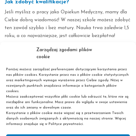
Jak zdobyć kwalifikacje?
Jeśli myślisz o pracy jako Opiekun Medyczny, mamy dla
Ciebie dobrą wiadomość! W naszej szkole możesz zdobyć
ten zawód szybko i bez matury. Nauka trwa zaledwie 1,5
roku, a co najważniejsze, jest całkowicie bezpłatna!
Co możemy Wam zaoferować?
Zarządzaj zgodami plików
cookie
Nowoczesny program nauczania dostosowany do aktualnych
wymagań rynku.
Poniżej możesz zarządzać preferencjami dotyczącymi korzystania przez
nas plików cookies. Korzystanie przez nas z plików cookie statystycznych
Doświadczoną kadrę dydaktyczną.
oraz marketingowych wymaga wyrażenia przez Ciebie zgody. Niżej w
Możliwość odbycia praktyk w placówkach medycznych.
rozwijanych punktach znajdziesz informacje o kategoriach plików
Dogodne godziny zajęć dla osób pracujących.
cookies.
Możesz zaakceptować wszystkie pliki cookie lub odrzucić te, które nie są
Czas na działanie!
niezbędne ani funkcjonalne. Masz prawo do wglądu w swoje ustawienia
oraz do ich zmiany w dowolnym czasie.
Jeśli chcesz zdobyć pewny zawód, zapewnić sobie
Korzystanie z plików cookie może wiązać się z przetwarzaniem Twoich
stabilność finansową i pracować w branży z przyszłością,
danych osobowych związanych z aktywnością na naszej stronie. Więcej
informacji znajduje się w Polityce prywatności.
to Opiekun Medyczny jest idealnym kierunkiem dla
Ciebie! Skontaktuj się z nami i dowiedz się więcej o