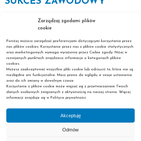
SUKCES ZAWODOWY
Wielu słuchaczy Szkoły Pascal zastanawia się:
„Czy warto
Zarządzaj zgodami plików
poświęcać czas na naukę komunikacji, skoro muszę
cookie
opanować anatomię?”
. Odpowiedź brzmi:
Zdecydowanie
tak.
Poniżej możesz zarządzać preferencjami dotyczącymi korzystania przez
nas plików cookies. Korzystanie przez nas z plików cookie statystycznych
oraz marketingowych wymaga wyrażenia przez Ciebie zgody. Niżej w
Budowanie lojalności:
Klienci i pacjenci wracają do osób,
rozwijanych punktach znajdziesz informacje o kategoriach plików
przy których czują się dobrze traktowani. Wiedza techniczna
cookies.
przyciąga klienta raz, ale kultura osobista i empatia
Możesz zaakceptować wszystkie pliki cookie lub odrzucić te, które nie są
niezbędne ani funkcjonalne. Masz prawo do wglądu w swoje ustawienia
zatrzymują go na lata.
oraz do ich zmiany w dowolnym czasie.
Praca w zespole:
Współczesna medycyna i usługi to gra
Korzystanie z plików cookie może wiązać się z przetwarzaniem Twoich
zespołowa. Bez umiejętności rozwiązywania konfliktów i
danych osobowych związanych z aktywnością na naszej stronie. Więcej
jasnego przekazywania informacji, nawet najlepszy zespół
informacji znajduje się w Polityce prywatności.
specjalistów nie będzie działał efektywnie.
Akceptuję
Warto zapamiętać:
Wiedza techniczna pozwala Ci
wykonywać zawód, ale kompetencje miękkie pozwalają Ci
Odmów
w nim zabłysnąć i czerpać satysfakcję z pomagania