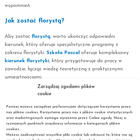
wspomnień.
Jak zostać florystą?
Aby zostać
florystą
, warto ukończyć odpowiedni
kierunek, który oferuje specjalistyczne programy z
zakresu florystyki.
Szkoła Pascal
oferuje kompleksowy
kierunek florystyki
, który przygotowuje do pracy w
zawodzie, łącząc wiedzę teoretyczną z praktycznymi
umiejętnościami.
Zarządzaj zgodami plików
Ucz się na kierunku Florysta w Szkole
cookie
Pascal
Poniżej możesz zarządzać preferencjami dotyczącymi korzystania przez
nas plików cookies. Korzystanie przez nas z plików cookie statystycznych
Szkoła Pascal
zapewnia profesjonalne szkolenie z
oraz marketingowych wymaga wyrażenia przez Ciebie zgody. Niżej w
rozwijanych punktach znajdziesz informacje o kategoriach plików
zakresu
florystyki
, obejmujące takie aspekty jak:
cookies.
Możesz zaakceptować wszystkie pliki cookie lub odrzucić te, które nie są