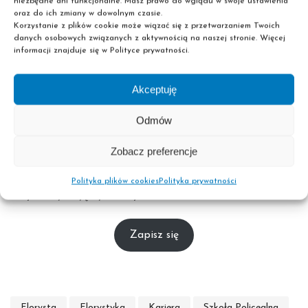
Podstawy botanik
niezbędne ani funkcjonalne. Masz prawo do wglądu w swoje ustawienia
oraz do ich zmiany w dowolnym czasie.
Techniki układania kwiatów
Korzystanie z plików cookie może wiązać się z przetwarzaniem Twoich
Aranżacje na różne okazje
danych osobowych związanych z aktywnością na naszej stronie. Więcej
Zarządzanie kwiaciarnią
informacji znajduje się w Polityce prywatności.
Słuchacze uczą się również zarządzania własnym
Akceptuję
biznesem florystycznym
, co jest niezwykle przydatne dla
tych, którzy chcą otworzyć własną kwiaciarnię.
Odmów
Rozwijaj swoją kreatywność i pasję do kwiatów, stając się
Zobacz preferencje
florystą. Zarejestruj się na kierunek florystyki w
szkole
Pascal
i rozpocznij swoją karierę w tej pięknej i
Polityka plików cookies
Polityka prywatności
satysfakcjonującej branży!
Zapisz się
Florysta
Florystyka
Kariera
Szkoła Policealna