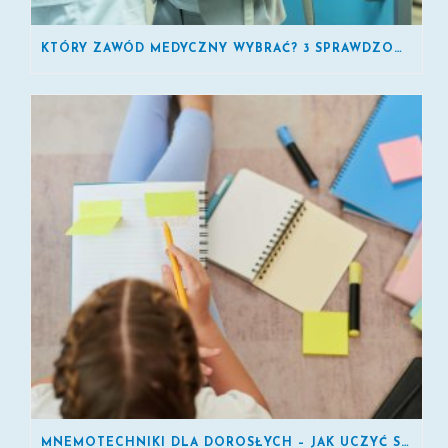
KTÓRY ZAWÓD MEDYCZNY WYBRAĆ? 3 SPRAWDZONE KIERUNKI
MNEMOTECHNIKI DLA DOROSŁYCH – JAK UCZYĆ SIĘ SZYBCIEJ?